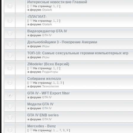
Интересные новости вне Главной
[
На страницу:
1
,
2
]
в форуме
Gtalark
-ПЛАГИАТ-
[
На страницу:
1
,
2
]
в форуме
Gtalark
Видеоредактор GTA IV
в форуме
GTA IV
Дальнобойщики 3 - Покорение Америки
в форуме
Игры
ТОП-10: Самые сексуальные героини компьютерных игр
в форуме
Игры
ZModeler (Всех Версий)
[
На страницу:
1
,
2
]
в форуме
Редакторы
Собираем желеzzо
[
На страницу:
1
,
2
,
3
]
в форуме
Технология
GTA IV - WFT Export filter
в форуме
GTA IV
Модели GTA IV
в форуме
GTA IV
GTA IV ENB series
в форуме
GTA IV
Mercedes - Benz
[
На страницу:
1
...
7
,
8
,
9
]