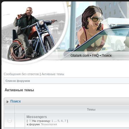
Gtalark.com
•
FAQ
•
Поиск
Сообщения без ответов
|
Активные темы
Список форумов
Активные темы
Поиск
Темы
Messengers
[
На страницу:
1
...
5
,
6
,
7
]
в форуме
Технология