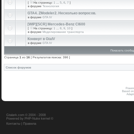
[
На страницу:
1
...
5
,
6
,
7
]
в форуме
Технология
GTA4. ZModeler2. Несколько вопросов.
в форуме
GTA IV
[WIP][SCR] Mercedes-Benz Cl600
[
На страницу:
1
...
8
,
9
,
10
]
в форуме
Моделирование транспорта
Конверт в GtaIV
в форуме
GTA IV
Показать сообщ
Страница
1
из
16
[ Результатов поиска: 396 ]
Список форумов
Power
Based on
Adap
Gtalark.com © 2004 - 2008
Powered
by
PHP-Nuke
kernel
©
Контакты
|
Правила