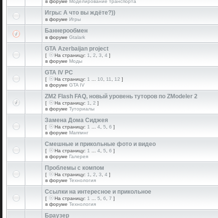
в форуме
Моделирование транспорта
Игры: А что вы ждёте?))
в форуме
Игры
Баннерообмен
в форуме
Gtalark
GTA Azerbaijan project
[
На страницу:
1
,
2
,
3
,
4
]
в форуме
Моды
GTA IV PC
[
На страницу:
1
...
10
,
11
,
12
]
в форуме
GTA IV
ZM2 Flash FAQ, новый уровень туторов по ZModeler 2
[
На страницу:
1
,
2
]
в форуме
Туториалы
Замена Дома Сиджея
[
На страницу:
1
...
4
,
5
,
6
]
в форуме
Маппинг
Смешные и прикольные фото и видео
[
На страницу:
1
...
4
,
5
,
6
]
в форуме
Галерея
Проблемы с компом
[
На страницу:
1
,
2
,
3
,
4
]
в форуме
Технология
Ссылки на интересное и прикольное
[
На страницу:
1
...
5
,
6
,
7
]
в форуме
Технология
Браузер