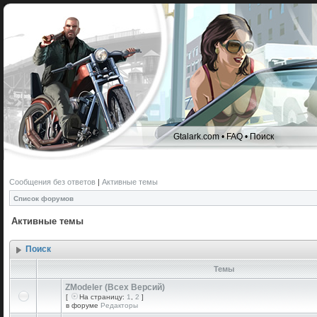
Gtalark.com
•
FAQ
•
Поиск
Сообщения без ответов
|
Активные темы
Список форумов
Активные темы
Поиск
Темы
ZModeler (Всех Версий)
[
На страницу:
1
,
2
]
в форуме
Редакторы