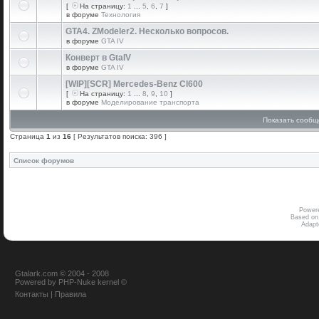
[
На страницу:
1
...
5
,
6
,
7
]
в форуме
Технология
GTA4. ZModeler2. Несколько вопросов.
в форуме
GTA IV
Конверт в GtaIV
в форуме
GTA IV
[WIP][SCR] Mercedes-Benz Cl600
[
На страницу:
1
...
8
,
9
,
10
]
в форуме
Моделирование транспорта
Показать сообщ
Страница
1
из
16
[ Результатов поиска: 396 ]
Список форумов
Power
Based on
Adap
Gtalark.com © 2004 - 2008
Powered
by
PHP-Nuke
kernel
©
Контакты
|
Правила