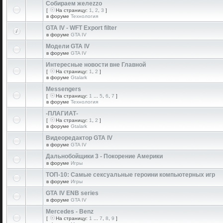
Собираем желеzzо
[
На страницу:
1
,
2
,
3
]
в форуме
Технология
GTA IV - WFT Export filter
в форуме
GTA IV
Модели GTA IV
в форуме
GTA IV
Интересные новости вне Главной
[
На страницу:
1
,
2
]
в форуме
Gtalark
Messengers
[
На страницу:
1
...
5
,
6
,
7
]
в форуме
Технология
-ПЛАГИАТ-
[
На страницу:
1
,
2
]
в форуме
Gtalark
Видеоредактор GTA IV
в форуме
GTA IV
Дальнобойщики 3 - Покорение Америки
в форуме
Игры
ТОП-10: Самые сексуальные героини компьютерных игр
в форуме
Игры
GTA IV ENB series
в форуме
GTA IV
Mercedes - Benz
[
На страницу:
1
...
7
,
8
,
9
]