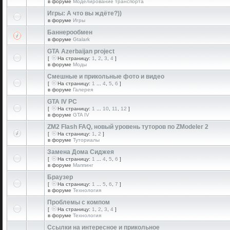
в форуме
Моделирование транспорта
Игры: А что вы ждёте?))
в форуме
Игры
Баннерообмен
в форуме
Gtalark
GTA Azerbaijan project
[
На страницу:
1
,
2
,
3
,
4
]
в форуме
Моды
Смешные и прикольные фото и видео
[
На страницу:
1
...
4
,
5
,
6
]
в форуме
Галерея
GTA IV PC
[
На страницу:
1
...
10
,
11
,
12
]
в форуме
GTA IV
ZM2 Flash FAQ, новый уровень туторов по ZModeler 2
[
На страницу:
1
,
2
]
в форуме
Туториалы
Замена Дома Сиджея
[
На страницу:
1
...
4
,
5
,
6
]
в форуме
Маппинг
Браузер
[
На страницу:
1
...
5
,
6
,
7
]
в форуме
Технология
Проблемы с компом
[
На страницу:
1
,
2
,
3
,
4
]
в форуме
Технология
Ссылки на интересное и прикольное