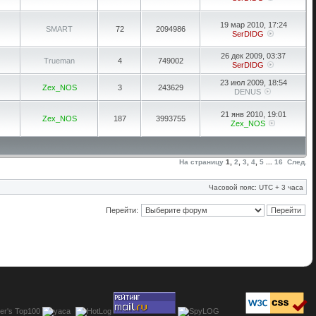
19 мар 2010, 17:24
SMART
72
2094986
SerDIDG
26 дек 2009, 03:37
Trueman
4
749002
SerDIDG
23 июл 2009, 18:54
Zex_NOS
3
243629
DENUS
21 янв 2010, 19:01
Zex_NOS
187
3993755
Zex_NOS
На страницу
1
,
2
,
3
,
4
,
5
...
16
След.
Часовой пояс: UTC + 3 часа
Перейти: