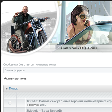
Gtalark.com
•
FAQ
•
Поиск
Сообщения без ответов
|
Активные темы
Список форумов
Активные темы
Поиск
ТОП-10: Самые сексуальные героини компьютерных игр
в форуме
Игры
ZModeler (Всех Версий)