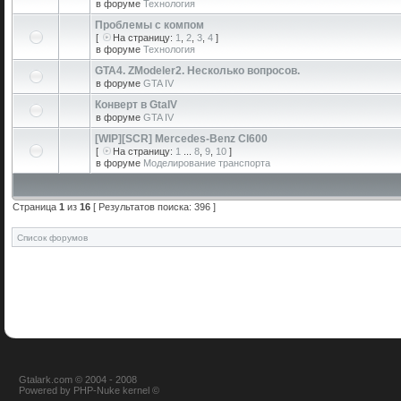
в форуме
Технология
Проблемы с компом
[
На страницу:
1
,
2
,
3
,
4
]
в форуме
Технология
GTA4. ZModeler2. Несколько вопросов.
в форуме
GTA IV
Конверт в GtaIV
в форуме
GTA IV
[WIP][SCR] Mercedes-Benz Cl600
[
На страницу:
1
...
8
,
9
,
10
]
в форуме
Моделирование транспорта
Страница
1
из
16
[ Результатов поиска: 396 ]
Список форумов
Gtalark.com © 2004 - 2008
Powered
by
PHP-Nuke
kernel
©