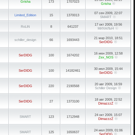
Grisha
173
1707023
Grisha
07 сен 2009, 22:07
Limited_Edition
15
1370013
SMART
17 окт 2009, 19:56
RoLiN
8
641237
МИХАЛЫ4
21 мар 2010, 18:51
schiller_design
66
1693443
SerDIDG
16 июн 2009, 12:58
SerDIDG
100
1674202
Zex_NOS
30 июл 2009, 15:44
SerDIDG
100
14182461
SerDIDG
20 авг 2009, 16:59
SerDIDG
220
2190568
Schiller Design
18 авг 2009, 22:52
SerDIDG
27
1373100
DimazzzZ
24 окт 2009, 15:07
SMART
123
1712948
DimazzzZ
24 июл 2009, 01:06
SMART
125
1650637
SerDIDG