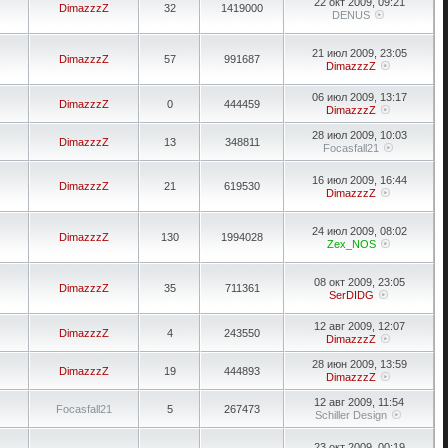
22 окт 2009, 09:21
DimazzzZ
32
1419000
DENUS
21 июл 2009, 23:05
DimazzzZ
57
991687
DimazzzZ
06 июл 2009, 13:17
DimazzzZ
0
444459
DimazzzZ
28 июл 2009, 10:03
DimazzzZ
13
348811
Focasfall21
16 июл 2009, 16:44
DimazzzZ
21
619530
DimazzzZ
24 июл 2009, 08:02
DimazzzZ
130
1994028
Zex_NOS
08 окт 2009, 23:05
DimazzzZ
35
711361
SerDIDG
12 авг 2009, 12:07
DimazzzZ
4
243550
DimazzzZ
28 июн 2009, 13:59
DimazzzZ
19
444893
DimazzzZ
12 авг 2009, 11:54
Focasfall21
5
267473
Schiller Design
23 окт 2009, 00:19