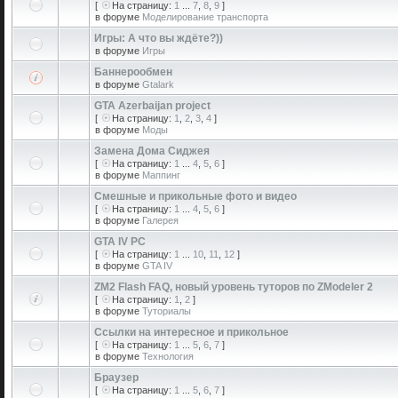
[
На страницу:
1
...
7
,
8
,
9
]
в форуме
Моделирование транспорта
Игры: А что вы ждёте?))
в форуме
Игры
Баннерообмен
в форуме
Gtalark
GTA Azerbaijan project
[
На страницу:
1
,
2
,
3
,
4
]
в форуме
Моды
Замена Дома Сиджея
[
На страницу:
1
...
4
,
5
,
6
]
в форуме
Маппинг
Смешные и прикольные фото и видео
[
На страницу:
1
...
4
,
5
,
6
]
в форуме
Галерея
GTA IV PC
[
На страницу:
1
...
10
,
11
,
12
]
в форуме
GTA IV
ZM2 Flash FAQ, новый уровень туторов по ZModeler 2
[
На страницу:
1
,
2
]
в форуме
Туториалы
Ссылки на интересное и прикольное
[
На страницу:
1
...
5
,
6
,
7
]
в форуме
Технология
Браузер
[
На страницу:
1
...
5
,
6
,
7
]