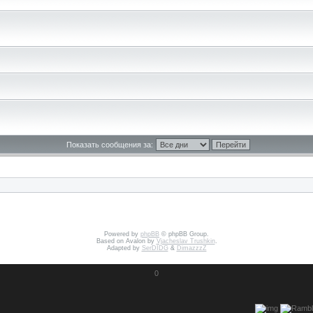
Показать сообщения за:
Powered by
phpBB
© phpBB Group.
Based on Avalon by
Vjacheslav Trushkin
.
Adapted by
SerDIDG
&
DimazzzZ
0