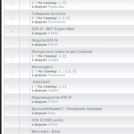
[
На страницу:
1
,
2
]
в форуме
Редакторы
Собираем желеzzо
[
На страницу:
1
,
2
,
3
]
в форуме
Технология
GTA IV - WFT Export filter
в форуме
GTA IV
Модели GTA IV
в форуме
GTA IV
Интересные новости вне Главной
[
На страницу:
1
,
2
]
в форуме
Gtalark
Messengers
[
На страницу:
1
...
5
,
6
,
7
]
в форуме
Технология
-ПЛАГИАТ-
[
На страницу:
1
,
2
]
в форуме
Gtalark
Видеоредактор GTA IV
в форуме
GTA IV
Дальнобойщики 3 - Покорение Америки
в форуме
Игры
GTA IV ENB series
в форуме
GTA IV
Mercedes - Benz