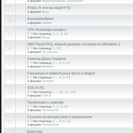
в форуме
Моделирование транспорта
Игры: А что вы ждёте?))
в форуме
Игры
Баннерообмен
в форуме
Gtalark
GTA Azerbaijan project
[
На страницу:
1
,
2
,
3
,
4
]
в форуме
Моды
ZM2 Flash FAQ, новый уровень туторов по ZModeler 2
[
На страницу:
1
,
2
]
в форуме
Туториалы
Замена Дома Сиджея
[
На страницу:
1
...
4
,
5
,
6
]
в форуме
Маппинг
Смешные и прикольные фото и видео
[
На страницу:
1
...
4
,
5
,
6
]
в форуме
Галерея
GTA IV PC
[
На страницу:
1
...
10
,
11
,
12
]
в форуме
GTA IV
Проблемы с компом
[
На страницу:
1
,
2
,
3
,
4
]
в форуме
Технология
Ссылки на интересное и прикольное
[
На страницу:
1
...
5
,
6
,
7
]
в форуме
Технология
Браузер