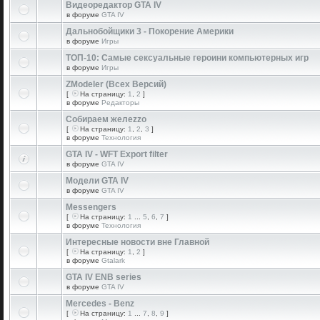
Видеоредактор GTA IV
в форуме
GTA IV
Дальнобойщики 3 - Покорение Америки
в форуме
Игры
ТОП-10: Самые сексуальные героини компьютерных игр
в форуме
Игры
ZModeler (Всех Версий)
[
На страницу:
1
,
2
]
в форуме
Редакторы
Собираем желеzzо
[
На страницу:
1
,
2
,
3
]
в форуме
Технология
GTA IV - WFT Export filter
в форуме
GTA IV
Модели GTA IV
в форуме
GTA IV
Messengers
[
На страницу:
1
...
5
,
6
,
7
]
в форуме
Технология
Интересные новости вне Главной
[
На страницу:
1
,
2
]
в форуме
Gtalark
GTA IV ENB series
в форуме
GTA IV
Mercedes - Benz
[
На страницу:
1
...
7
,
8
,
9
]