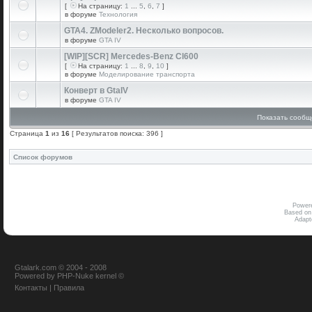
[
На страницу:
1
...
5
,
6
,
7
]
в форуме
Технология
GTA4. ZModeler2. Несколько вопросов.
в форуме
GTA IV
[WIP][SCR] Mercedes-Benz Cl600
[
На страницу:
1
...
8
,
9
,
10
]
в форуме
Моделирование транспорта
Конверт в GtaIV
в форуме
GTA IV
Показать сообщ
Страница
1
из
16
[ Результатов поиска: 396 ]
Список форумов
Power
Based on
Adap
Gtalark.com © 2004 - 2008
Powered
by
PHP-Nuke
kernel
©
Контакты
|
Правила