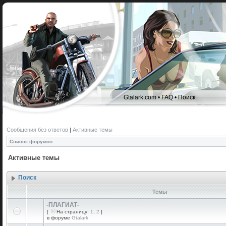
Gtalark.com
•
FAQ
•
Поиск
Сообщения без ответов
|
Активные темы
Список форумов
Активные темы
Поиск
Темы
-ПЛАГИАТ-
[
На страницу:
1
,
2
]
в форуме
Gtalark