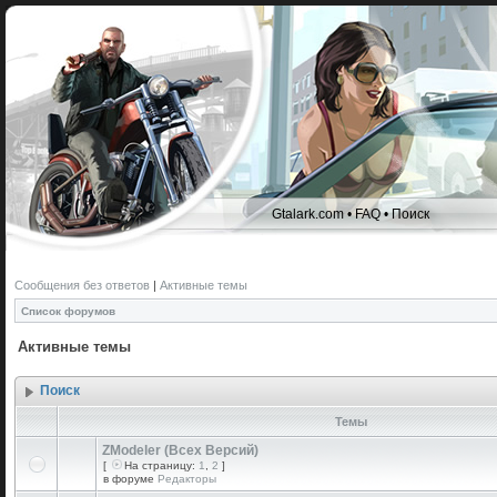
Gtalark.com
•
FAQ
•
Поиск
Сообщения без ответов
|
Активные темы
Список форумов
Активные темы
Поиск
Темы
ZModeler (Всех Версий)
[
На страницу:
1
,
2
]
в форуме
Редакторы