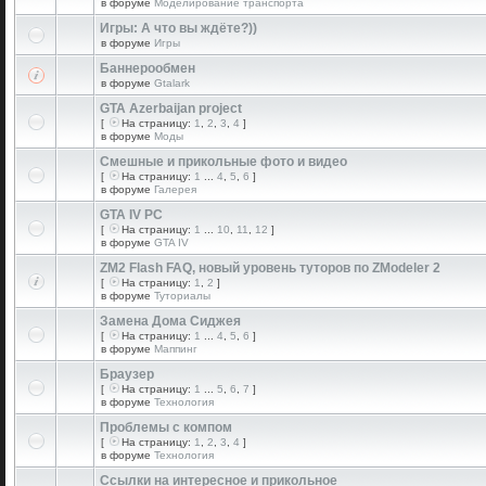
в форуме
Моделирование транспорта
Игры: А что вы ждёте?))
в форуме
Игры
Баннерообмен
в форуме
Gtalark
GTA Azerbaijan project
[
На страницу:
1
,
2
,
3
,
4
]
в форуме
Моды
Смешные и прикольные фото и видео
[
На страницу:
1
...
4
,
5
,
6
]
в форуме
Галерея
GTA IV PC
[
На страницу:
1
...
10
,
11
,
12
]
в форуме
GTA IV
ZM2 Flash FAQ, новый уровень туторов по ZModeler 2
[
На страницу:
1
,
2
]
в форуме
Туториалы
Замена Дома Сиджея
[
На страницу:
1
...
4
,
5
,
6
]
в форуме
Маппинг
Браузер
[
На страницу:
1
...
5
,
6
,
7
]
в форуме
Технология
Проблемы с компом
[
На страницу:
1
,
2
,
3
,
4
]
в форуме
Технология
Ссылки на интересное и прикольное