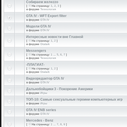
Собираем желеzzо
[
На страницу:
1
,
2
,
3
]
в форуме
Технология
GTA IV - WFT Export filter
в форуме
GTA IV
Модели GTA IV
в форуме
GTA IV
Интересные новости вне Главной
[
На страницу:
1
,
2
]
в форуме
Gtalark
Messengers
[
На страницу:
1
...
5
,
6
,
7
]
в форуме
Технология
-ПЛАГИАТ-
[
На страницу:
1
,
2
]
в форуме
Gtalark
Видеоредактор GTA IV
в форуме
GTA IV
Дальнобойщики 3 - Покорение Америки
в форуме
Игры
ТОП-10: Самые сексуальные героини компьютерных игр
в форуме
Игры
GTA IV ENB series
в форуме
GTA IV
Mercedes - Benz
[
На страницу:
1
...
7
,
8
,
9
]