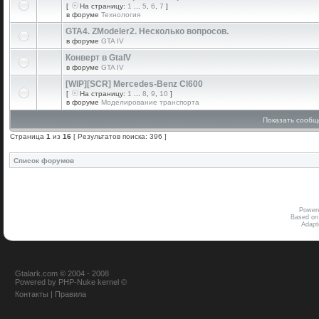
[
На страницу:
1
...
5
,
6
,
7
]
в форуме
Технология
GTA4. ZModeler2. Несколько вопросов.
в форуме
GTA IV
Конверт в GtaIV
в форуме
GTA IV
[WIP][SCR] Mercedes-Benz Cl600
[
На страницу:
1
...
8
,
9
,
10
]
в форуме
Моделирование транспорта
Показать сообщ
Страница
1
из
16
[ Результатов поиска: 396 ]
Список форумов
Power
Based on
Adap
Gtalark.com © 2004 - 2008
Powered
by
PHP-Nuke
kernel
©
Контакты
|
Правила