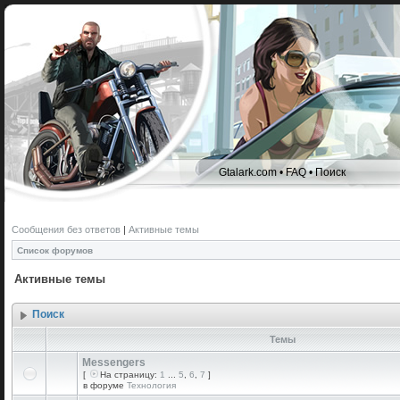
Gtalark.com
•
FAQ
•
Поиск
Сообщения без ответов
|
Активные темы
Список форумов
Активные темы
Поиск
Темы
Messengers
[
На страницу:
1
...
5
,
6
,
7
]
в форуме
Технология