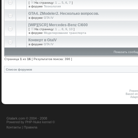
[
На страницу:
1
...
5
,
6
,
7
]
в форуме
Технология
GTA4. ZModeler2. Несколько вопросов.
в форуме
GTA IV
[WIP][SCR] Mercedes-Benz Cl600
[
На страницу:
1
...
8
,
9
,
10
]
в форуме
Моделирование транспорта
Конверт в GtaIV
в форуме
GTA IV
Показать сообщ
Страница
1
из
16
[ Результатов поиска: 396 ]
Список форумов
Power
Based on
Adap
Gtalark.com © 2004 - 2008
Powered
by
PHP-Nuke
kernel
©
Контакты
|
Правила