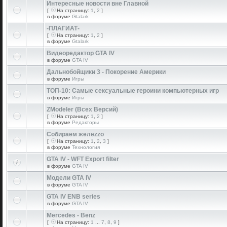
Интересные новости вне Главной
[
На страницу:
1
,
2
]
в форуме
Gtalark
-ПЛАГИАТ-
[
На страницу:
1
,
2
]
в форуме
Gtalark
Видеоредактор GTA IV
в форуме
GTA IV
Дальнобойщики 3 - Покорение Америки
в форуме
Игры
ТОП-10: Самые сексуальные героини компьютерных игр
в форуме
Игры
ZModeler (Всех Версий)
[
На страницу:
1
,
2
]
в форуме
Редакторы
Собираем желеzzо
[
На страницу:
1
,
2
,
3
]
в форуме
Технология
GTA IV - WFT Export filter
в форуме
GTA IV
Модели GTA IV
в форуме
GTA IV
GTA IV ENB series
в форуме
GTA IV
Mercedes - Benz
[
На страницу:
1
...
7
,
8
,
9
]