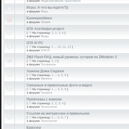
в форуме
Моделирование транспорта
Игры: А что вы ждёте?))
в форуме
Игры
Баннерообмен
в форуме
Gtalark
GTA Azerbaijan project
[
На страницу:
1
,
2
,
3
,
4
]
в форуме
Моды
GTA IV PC
[
На страницу:
1
...
10
,
11
,
12
]
в форуме
GTA IV
ZM2 Flash FAQ, новый уровень туторов по ZModeler 2
[
На страницу:
1
,
2
]
в форуме
Туториалы
Замена Дома Сиджея
[
На страницу:
1
...
4
,
5
,
6
]
в форуме
Маппинг
Смешные и прикольные фото и видео
[
На страницу:
1
...
4
,
5
,
6
]
в форуме
Галерея
Проблемы с компом
[
На страницу:
1
,
2
,
3
,
4
]
в форуме
Технология
Ссылки на интересное и прикольное
[
На страницу:
1
...
5
,
6
,
7
]
в форуме
Технология
Браузер