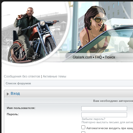
Gtalark.com
•
FAQ
•
Поиск
Сообщения без ответов
|
Активные темы
Список форумов
Вход
Вам необходимо авторизова
Имя пользователя:
Пароль:
Забыли пароль?
Повторно выслать письмо для акти
Автоматически входить при ка