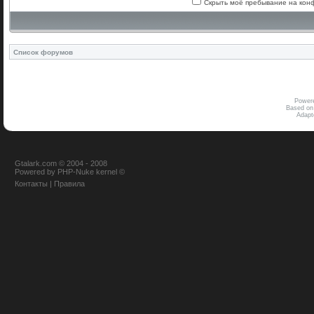
Скрыть моё пребывание на конф
Список форумов
Power
Based on
Adap
Gtalark.com © 2004 - 2008
Powered
by
PHP-Nuke
kernel
©
Контакты
|
Правила