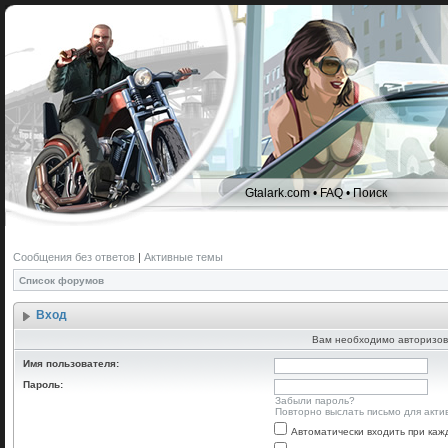
Gtalark.com
•
FAQ
•
Поиск
Сообщения без ответов
|
Активные темы
Список форумов
Вход
Вам необходимо авторизов
Имя пользователя:
Пароль:
Забыли пароль?
Повторно выслать письмо для акти
Автоматически входить при ка