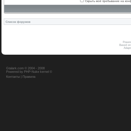
Скрыть моё пребывание на конф
Список форумов
Power
Based on
Adap
Gtalark.com © 2004 - 2008
Powered
by
PHP-Nuke
kernel
©
Контакты
|
Правила