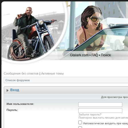
Gtalark.com
•
FAQ
•
Поиск
Сообщения без ответов
|
Активные темы
Список форумов
Вход
Для просмотра про
Имя пользователя:
Пароль:
Забыли пароль?
Повторно выслать письмо для акти
Автоматически входить при ка