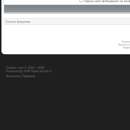
Скрыть моё пребывание на конф
Список форумов
Power
Based on
Adap
Gtalark.com © 2004 - 2008
Powered
by
PHP-Nuke
kernel
©
Контакты
|
Правила