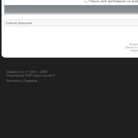
Скрыть моё пребывание на конф
Список форумов
Power
Based on
Adap
Gtalark.com © 2004 - 2008
Powered
by
PHP-Nuke
kernel
©
Контакты
|
Правила