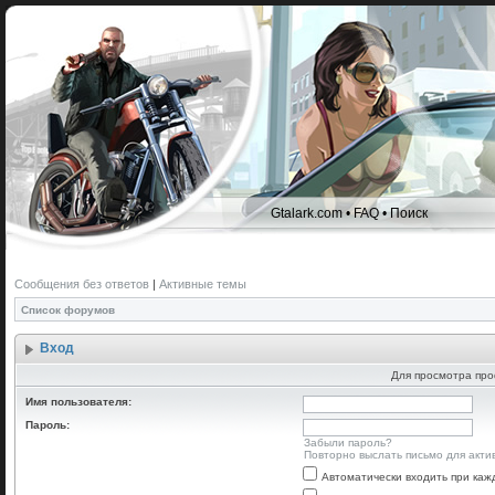
Gtalark.com
•
FAQ
•
Поиск
Сообщения без ответов
|
Активные темы
Список форумов
Вход
Для просмотра про
Имя пользователя:
Пароль:
Забыли пароль?
Повторно выслать письмо для акти
Автоматически входить при ка