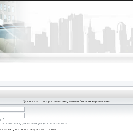
Для просмотра профилей вы должны быть авторизованы.
ль?
лать письмо для активации учётной записи
ески входить при каждом посещении