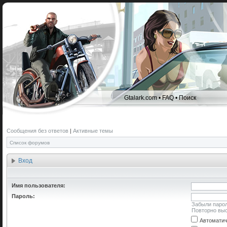
Gtalark.com
•
FAQ
•
Поиск
Сообщения без ответов
|
Активные темы
Список форумов
Вход
Имя пользователя:
Пароль:
Забыли паро
Повторно выс
Автоматич