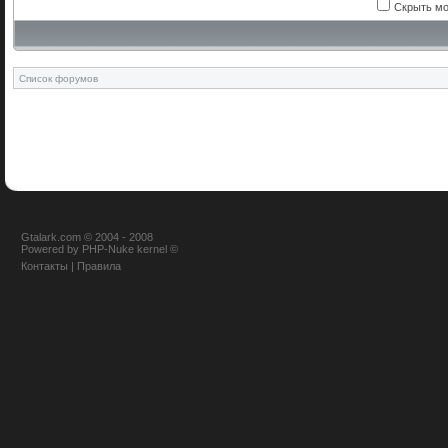
Скрыть мо
Список форумов
Gtalark.com © 2004 - 2008
Powered
by
PHP-Nuke
kernel
©
Контакты
|
Правила