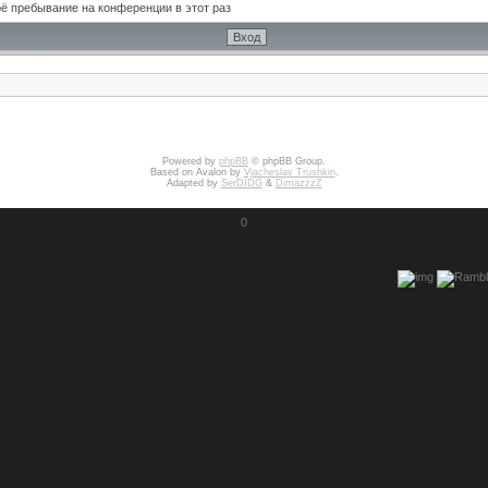
ё пребывание на конференции в этот раз
Powered by
phpBB
© phpBB Group.
Based on Avalon by
Vjacheslav Trushkin
.
Adapted by
SerDIDG
&
DimazzzZ
0