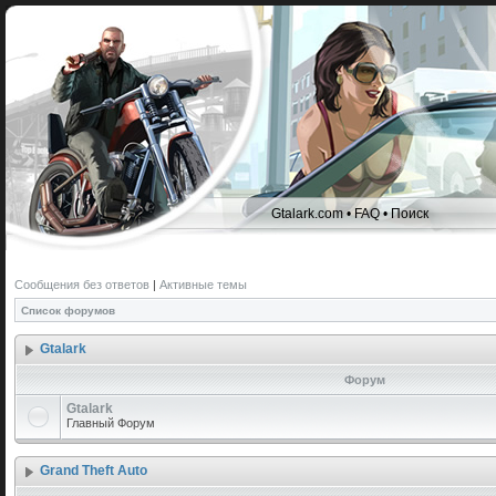
Gtalark.com
•
FAQ
•
Поиск
Сообщения без ответов
|
Активные темы
Список форумов
Gtalark
Форум
Gtalark
Главный Форум
Grand Theft Auto