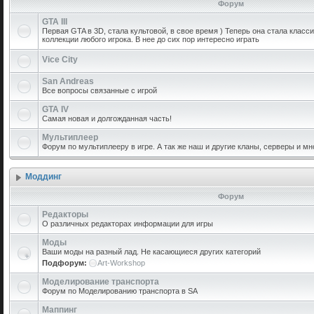
Форум
GTA III
Первая GTA в 3D, стала культовой, в свое время ) Теперь она стала класс
коллекции любого игрока. В нее до сих пор интересно играть
Vice City
San Andreas
Все вопросы связанные с игрой
GTA IV
Самая новая и долгожданная часть!
Мультиплеер
Форум по мультиплееру в игре. А так же наш и другие кланы, серверы и мн
Моддинг
Форум
Редакторы
О различных редакторах информации для игры
Моды
Ваши моды на разный лад. Не касающиеся других категорий
Подфорум:
Art-Workshop
Моделирование транспорта
Форум по Моделированию транспорта в SA
Маппинг