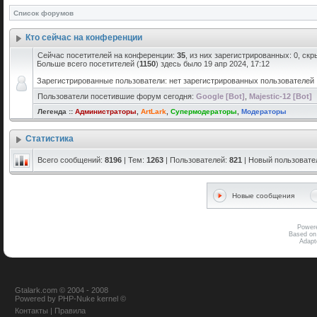
Список форумов
Кто сейчас на конференции
Сейчас посетителей на конференции:
35
, из них зарегистрированных: 0, скр
Больше всего посетителей (
1150
) здесь было 19 апр 2024, 17:12
Зарегистрированные пользователи: нет зарегистрированных пользователей
Пользователи посетившие форум сегодня:
Google [Bot]
,
Majestic-12 [Bot]
Легенда ::
Администраторы
,
ArtLark
,
Супермодераторы
,
Модераторы
Статистика
Всего сообщений:
8196
| Тем:
1263
| Пользователей:
821
| Новый пользовате
Новые сообщения
Power
Based on
Adap
Gtalark.com © 2004 - 2008
Powered
by
PHP-Nuke
kernel
©
Контакты
|
Правила