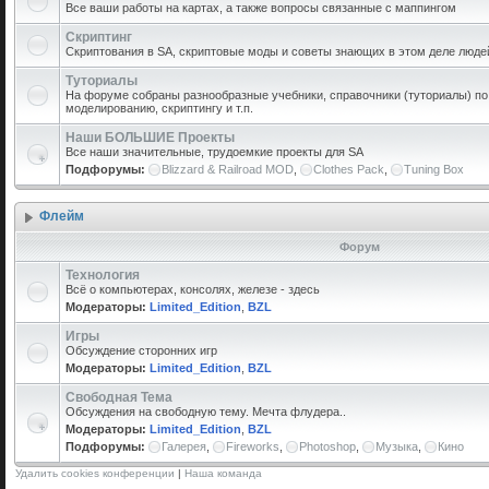
Все ваши работы на картах, а также вопросы связанные с маппингом
Скриптинг
Скриптования в SA, скриптовые моды и советы знающих в этом деле люде
Туториалы
На форуме собраны разнообразные учебники, справочники (туториалы) по 
моделированию, скриптингу и т.п.
Наши БОЛЬШИЕ Проекты
Все наши значительные, трудоемкие проекты для SA
Подфорумы:
Blizzard & Railroad MOD
,
Clothes Pack
,
Tuning Box
Флейм
Форум
Технология
Всё о компьютерах, консолях, железе - здесь
Модераторы:
Limited_Edition
,
BZL
Игры
Обсуждение сторонних игр
Модераторы:
Limited_Edition
,
BZL
Свободная Тема
Обсуждения на свободную тему. Мечта флудера..
Модераторы:
Limited_Edition
,
BZL
Подфорумы:
Галерея
,
Fireworks
,
Photoshop
,
Музыка
,
Кино
Удалить cookies конференции
|
Наша команда