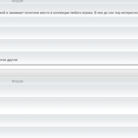
Форум
кой и занимает почетное место в коллекции любого игрока. В нее до сих пор интересно
огое другое
Форум