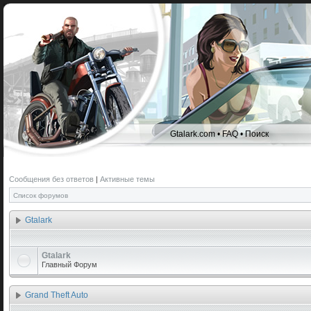
Gtalark.com
•
FAQ
•
Поиск
Сообщения без ответов
|
Активные темы
Список форумов
Gtalark
Gtalark
Главный Форум
Grand Theft Auto