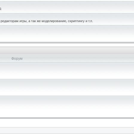
й
едакторам игры, а так же моделированию, скриптингу и т.п.
Форум