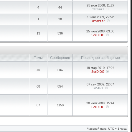
25 июн 2008, 11:27
4
44
rdtrainzz
18 авг 2009, 22:52
1
28
DimazzzZ
25 июл 2008, 03:36
13
536
SerDIDG
Темы
Сообщения
Последнее сообщение
19 мар 2010, 17:24
45
1167
SerDIDG
07 сен 2009, 22:07
68
854
SMART
30 июл 2009, 15:44
87
1150
SerDIDG
Часовой пояс: UTC + 3 часа