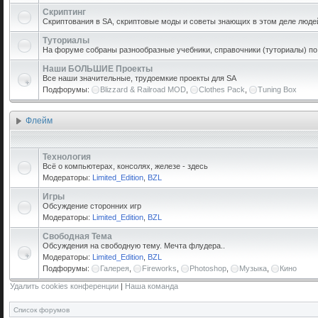
Скриптинг
Скриптования в SA, скриптовые моды и советы знающих в этом деле люде
Туториалы
На форуме собраны разнообразные учебники, справочники (туториалы) по р
Наши БОЛЬШИЕ Проекты
Все наши значительные, трудоемкие проекты для SA
Подфорумы:
Blizzard & Railroad MOD
,
Clothes Pack
,
Tuning Box
Флейм
Технология
Всё о компьютерах, консолях, железе - здесь
Модераторы:
Limited_Edition
,
BZL
Игры
Обсуждение сторонних игр
Модераторы:
Limited_Edition
,
BZL
Свободная Тема
Обсуждения на свободную тему. Мечта флудера..
Модераторы:
Limited_Edition
,
BZL
Подфорумы:
Галерея
,
Fireworks
,
Photoshop
,
Музыка
,
Кино
Удалить cookies конференции
|
Наша команда
Список форумов