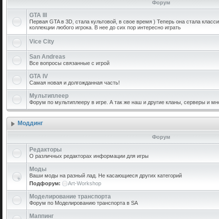
Форум
GTA III
Первая GTA в 3D, стала культовой, в свое время ) Теперь она стала класс
коллекции любого игрока. В нее до сих пор интересно играть
Vice City
San Andreas
Все вопросы связанные с игрой
GTA IV
Самая новая и долгожданная часть!
Мультиплеер
Форум по мультиплееру в игре. А так же наш и другие кланы, серверы и мн
Моддинг
Форум
Редакторы
О различных редакторах информации для игры
Моды
Ваши моды на разный лад. Не касающиеся других категорий
Подфорум:
Art-Workshop
Моделирование транспорта
Форум по Моделированию транспорта в SA
Маппинг