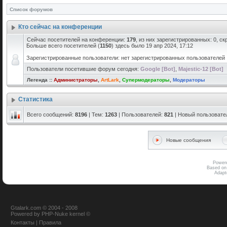
Список форумов
Кто сейчас на конференции
Сейчас посетителей на конференции:
179
, из них зарегистрированных: 0, с
Больше всего посетителей (
1150
) здесь было 19 апр 2024, 17:12
Зарегистрированные пользователи: нет зарегистрированных пользователей
Пользователи посетившие форум сегодня:
Google [Bot]
,
Majestic-12 [Bot]
Легенда ::
Администраторы
,
ArtLark
,
Супермодераторы
,
Модераторы
Статистика
Всего сообщений:
8196
| Тем:
1263
| Пользователей:
821
| Новый пользовате
Новые сообщения
Power
Based on
Adap
Gtalark.com © 2004 - 2008
Powered
by
PHP-Nuke
kernel
©
Контакты
|
Правила