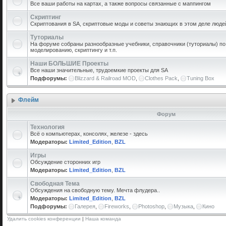
Все ваши работы на картах, а также вопросы связанные с маппингом
Скриптинг
Скриптования в SA, скриптовые моды и советы знающих в этом деле люде
Туториалы
На форуме собраны разнообразные учебники, справочники (туториалы) по 
моделированию, скриптингу и т.п.
Наши БОЛЬШИЕ Проекты
Все наши значительные, трудоемкие проекты для SA
Подфорумы:
Blizzard & Railroad MOD
,
Clothes Pack
,
Tuning Box
Флейм
Форум
Технология
Всё о компьютерах, консолях, железе - здесь
Модераторы:
Limited_Edition
,
BZL
Игры
Обсуждение сторонних игр
Модераторы:
Limited_Edition
,
BZL
Свободная Тема
Обсуждения на свободную тему. Мечта флудера..
Модераторы:
Limited_Edition
,
BZL
Подфорумы:
Галерея
,
Fireworks
,
Photoshop
,
Музыка
,
Кино
Удалить cookies конференции
|
Наша команда