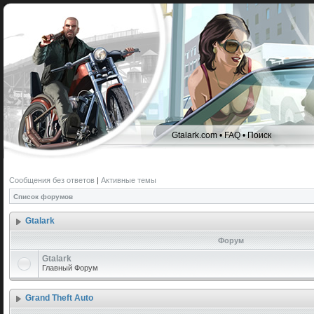
Gtalark.com
•
FAQ
•
Поиск
Сообщения без ответов
|
Активные темы
Список форумов
Gtalark
Форум
Gtalark
Главный Форум
Grand Theft Auto