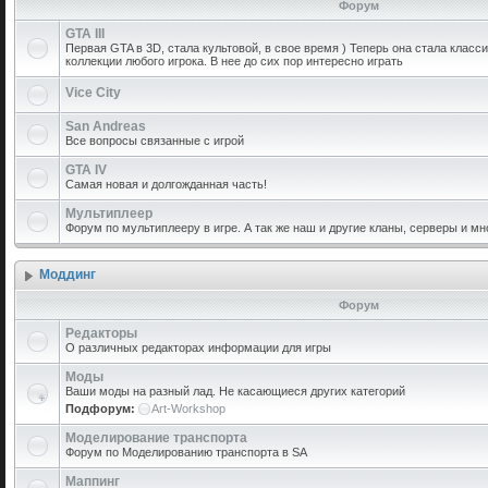
Форум
GTA III
Первая GTA в 3D, стала культовой, в свое время ) Теперь она стала класс
коллекции любого игрока. В нее до сих пор интересно играть
Vice City
San Andreas
Все вопросы связанные с игрой
GTA IV
Самая новая и долгожданная часть!
Мультиплеер
Форум по мультиплееру в игре. А так же наш и другие кланы, серверы и мн
Моддинг
Форум
Редакторы
О различных редакторах информации для игры
Моды
Ваши моды на разный лад. Не касающиеся других категорий
Подфорум:
Art-Workshop
Моделирование транспорта
Форум по Моделированию транспорта в SA
Маппинг