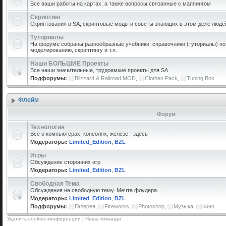
Все ваши работы на картах, а также вопросы связанные с маппингом
Скриптинг
Скриптования в SA, скриптовые моды и советы знающих в этом деле люде
Туториалы
На форуме собраны разнообразные учебники, справочники (туториалы) по 
моделированию, скриптингу и т.п.
Наши БОЛЬШИЕ Проекты
Все наши значительные, трудоемкие проекты для SA
Подфорумы:
Blizzard & Railroad MOD
,
Clothes Pack
,
Tuning Box
Флейм
Форум
Технология
Всё о компьютерах, консолях, железе - здесь
Модераторы:
Limited_Edition
,
BZL
Игры
Обсуждение сторонних игр
Модераторы:
Limited_Edition
,
BZL
Свободная Тема
Обсуждения на свободную тему. Мечта флудера..
Модераторы:
Limited_Edition
,
BZL
Подфорумы:
Галерея
,
Fireworks
,
Photoshop
,
Музыка
,
Кино
Удалить cookies конференции
|
Наша команда