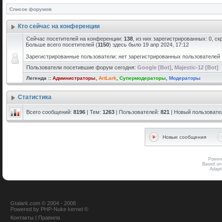
Список форумов
Кто сейчас на конференции
Сейчас посетителей на конференции:
138
, из них зарегистрированных: 0, с
Больше всего посетителей (
1150
) здесь было 19 апр 2024, 17:12
Зарегистрированные пользователи: нет зарегистрированных пользователей
Пользователи посетившие форум сегодня:
Google [Bot]
,
Majestic-12 [Bot]
Легенда ::
Администраторы
,
ArtLark
,
Супермодераторы
,
Модераторы
Статистика
Всего сообщений:
8196
| Тем:
1263
| Пользователей:
821
| Новый пользовате
Новые сообщения
Power
Based on
Adap
Gtalark.com © 2004 - 2008
Powered
by
PHP-Nuke
kernel
©
Контакты
|
Правила