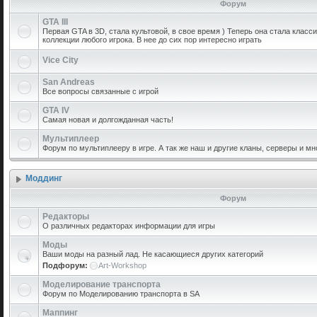
Форум
GTA III
Первая GTA в 3D, стала культовой, в свое время ) Теперь она стала класс
коллекции любого игрока. В нее до сих пор интересно играть
Vice City
San Andreas
Все вопросы связанные с игрой
GTA IV
Самая новая и долгожданная часть!
Мультиплеер
Форум по мультиплееру в игре. А так же наш и другие кланы, серверы и мн
Моддинг
Форум
Редакторы
О различных редакторах информации для игры
Моды
Ваши моды на разный лад. Не касающиеся других категорий
Подфорум:
Art-Workshop
Моделирование транспорта
Форум по Моделированию транспорта в SA
Маппинг