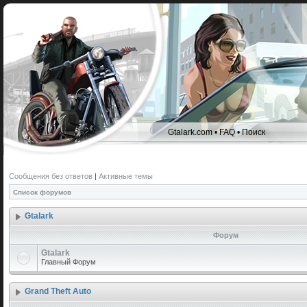
Gtalark.com
•
FAQ
•
Поиск
Сообщения без ответов
|
Активные темы
Список форумов
Gtalark
Форум
Gtalark
Главный Форум
Grand Theft Auto