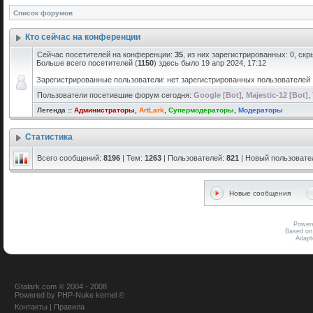
Список форумов
Кто сейчас на конференции
Сейчас посетителей на конференции:
35
, из них зарегистрированных: 0, скр
Больше всего посетителей (
1150
) здесь было 19 апр 2024, 17:12
Зарегистрированные пользователи: нет зарегистрированных пользователей
Пользователи посетившие форум сегодня:
Google [Bot]
,
Majestic-12 [Bot]
,
Легенда ::
Администраторы
,
ArtLark
,
Супермодераторы
,
Модераторы
Статистика
Всего сообщений:
8196
| Тем:
1263
| Пользователей:
821
| Новый пользовате
Новые сообщения
Power
Based on
Adap
Gtalark.com © 2004 - 2008
Powered
by
PHP-Nuke
kernel
©
Контакты
|
Правила