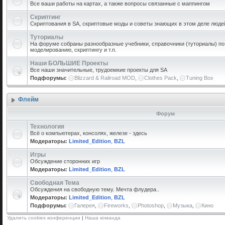
Все ваши работы на картах, а также вопросы связанные с маппингом
Скриптинг
Скриптования в SA, скриптовые моды и советы знающих в этом деле люде
Туториалы
На форуме собраны разнообразные учебники, справочники (туториалы) по 
моделированию, скриптингу и т.п.
Наши БОЛЬШИЕ Проекты
Все наши значительные, трудоемкие проекты для SA
Подфорумы:
Blizzard & Railroad MOD
,
Clothes Pack
,
Tuning Box
Флейм
Форум
Технология
Всё о компьютерах, консолях, железе - здесь
Модераторы:
Limited_Edition
,
BZL
Игры
Обсуждение сторонних игр
Модераторы:
Limited_Edition
,
BZL
Свободная Тема
Обсуждения на свободную тему. Мечта флудера..
Модераторы:
Limited_Edition
,
BZL
Подфорумы:
Галерея
,
Fireworks
,
Photoshop
,
Музыка
,
Кино
Удалить cookies конференции
|
Наша команда