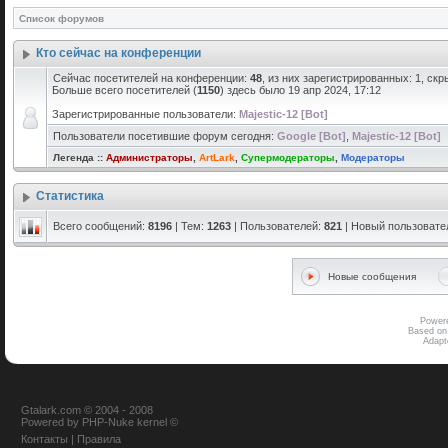
Список форумов
Кто сейчас на конференции
Сейчас посетителей на конференции:
48
, из них зарегистрированных: 1, скр
Больше всего посетителей (
1150
) здесь было 19 апр 2024, 17:12
Зарегистрированные пользователи:
Majestic-12 [Bot]
Пользователи посетившие форум сегодня:
Google [Bot]
,
Majestic-12 [Bot]
Легенда ::
Администраторы
,
ArtLark
,
Супермодераторы
,
Модераторы
Статистика
Всего сообщений:
8196
| Тем:
1263
| Пользователей:
821
| Новый пользовате
Новые сообщения
Power
Based on
Adap
Gtalark.com © 2004 - 2008
Powered
by
PHP-Nuke
kernel
©
Контакты
|
Правила