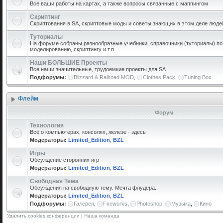
Все ваши работы на картах, а также вопросы связанные с маппингом
Скриптинг
Скриптования в SA, скриптовые моды и советы знающих в этом деле люде
Туториалы
На форуме собраны разнообразные учебники, справочники (туториалы) по 
моделированию, скриптингу и т.п.
Наши БОЛЬШИЕ Проекты
Все наши значительные, трудоемкие проекты для SA
Подфорумы:
Blizzard & Railroad MOD
,
Clothes Pack
,
Tuning Box
Флейм
Форум
Технология
Всё о компьютерах, консолях, железе - здесь
Модераторы:
Limited_Edition
,
BZL
Игры
Обсуждение сторонних игр
Модераторы:
Limited_Edition
,
BZL
Свободная Тема
Обсуждения на свободную тему. Мечта флудера..
Модераторы:
Limited_Edition
,
BZL
Подфорумы:
Галерея
,
Fireworks
,
Photoshop
,
Музыка
,
Кино
Удалить cookies конференции
|
Наша команда