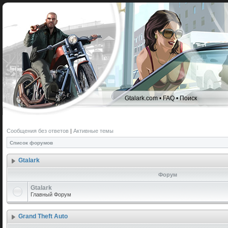
Gtalark.com
•
FAQ
•
Поиск
Сообщения без ответов
|
Активные темы
Список форумов
Gtalark
Форум
Gtalark
Главный Форум
Grand Theft Auto