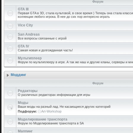
Форум
GTA III
Первая GTA в 3D, стала культовой, в свое время ) Теперь она стала класс
коллекции любого игрока. В нее до сих пор интересно играть
Vice City
San Andreas
Все вопросы связанные с игрой
GTA IV
Самая новая и долгожданная часть!
Мультиплеер
Форум по мультиплееру в игре. А так же наш и другие кланы, серверы и мн
Моддинг
Форум
Редакторы
О различных редакторах информации для игры
Моды
Ваши моды на разный лад. Не касающиеся других категорий
Подфорум:
Art-Workshop
Моделирование транспорта
Форум по Моделированию транспорта в SA
Маппинг