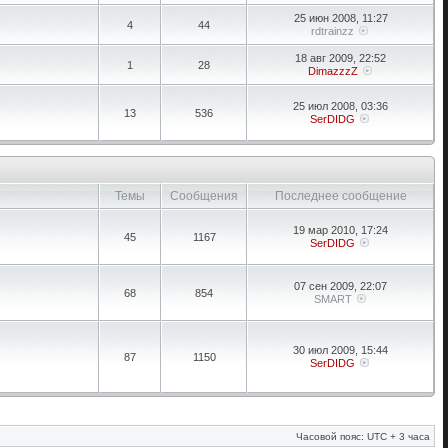
25 июн 2008, 11:27
4
44
rdtrainzz
18 авг 2009, 22:52
1
28
DimazzzZ
25 июл 2008, 03:36
13
536
SerDIDG
Темы
Сообщения
Последнее сообщение
19 мар 2010, 17:24
45
1167
SerDIDG
07 сен 2009, 22:07
68
854
SMART
30 июл 2009, 15:44
87
1150
SerDIDG
Часовой пояс: UTC + 3 часа