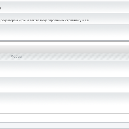
й
едакторам игры, а так же моделированию, скриптингу и т.п.
Форум