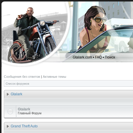
Gtalark.com
•
FAQ
•
Поиск
Сообщения без ответов
|
Активные темы
Список форумов
Gtalark
Gtalark
Главный Форум
Grand Theft Auto