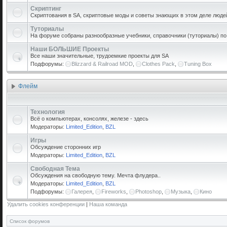
Скриптинг
Скриптования в SA, скриптовые моды и советы знающих в этом деле люде
Туториалы
На форуме собраны разнообразные учебники, справочники (туториалы) по р
Наши БОЛЬШИЕ Проекты
Все наши значительные, трудоемкие проекты для SA
Подфорумы:
Blizzard & Railroad MOD
,
Clothes Pack
,
Tuning Box
Флейм
Технология
Всё о компьютерах, консолях, железе - здесь
Модераторы:
Limited_Edition
,
BZL
Игры
Обсуждение сторонних игр
Модераторы:
Limited_Edition
,
BZL
Свободная Тема
Обсуждения на свободную тему. Мечта флудера..
Модераторы:
Limited_Edition
,
BZL
Подфорумы:
Галерея
,
Fireworks
,
Photoshop
,
Музыка
,
Кино
Удалить cookies конференции
|
Наша команда
Список форумов