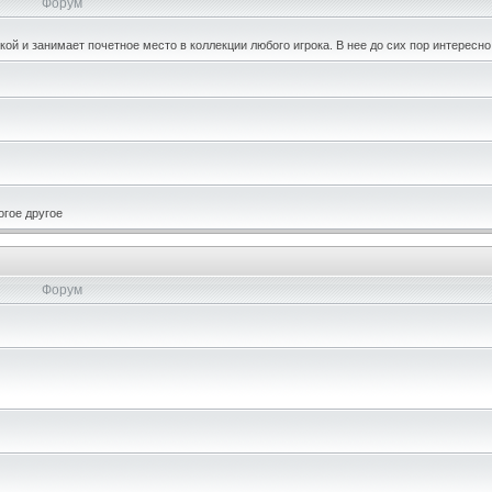
Форум
кой и занимает почетное место в коллекции любого игрока. В нее до сих пор интересно
огое другое
Форум