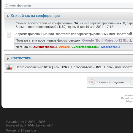
Список форумов
Кто сейчас на конференции
Сейчас посетителей на конференции:
34
, из них зарегистрированных: 0, скр
Больше всего посетителей (
1150
) здесь было 19 апр 2024, 17:12
Зарегистрированные пользователи: нет зарегистрированных пользователей
Пользователи посетившие форум сегодня:
Google [Bot]
,
Majestic-12 [Bot]
,
Легенда ::
Администраторы
,
ArtLark
,
Супермодераторы
,
Модераторы
Статистика
Всего сообщений:
8196
| Тем:
1263
| Пользователей:
821
| Новый пользовате
Новые сообщения
Power
Based on
Adap
Gtalark.com © 2004 - 2008
Powered
by
PHP-Nuke
kernel
©
Контакты
|
Правила