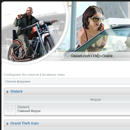
Gtalark.com
•
FAQ
•
Поиск
Сообщения без ответов
|
Активные темы
Список форумов
Gtalark
Форум
Gtalark
Главный Форум
Grand Theft Auto