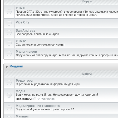
Форум
GTA III
Первая GTA в 3D, стала культовой, в свое время ) Теперь она стала класс
коллекции любого игрока. В нее до сих пор интересно играть
Vice City
San Andreas
Все вопросы связанные с игрой
GTA IV
Самая новая и долгожданная часть!
Мультиплеер
Форум по мультиплееру в игре. А так же наш и другие кланы, серверы и мн
Моддинг
Форум
Редакторы
О различных редакторах информации для игры
Моды
Ваши моды на разный лад. Не касающиеся других категорий
Подфорум:
Art-Workshop
Моделирование транспорта
Форум по Моделированию транспорта в SA
Маппинг