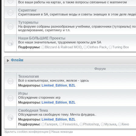
Все ваши работы на картах, а также вопросы связанные с маппингом
Скриптинг
Скриптования в SA, скриптовые моды и советы знающих в этом деле люде
Туториалы
На форуме собраны разнообразные учебники, справочники (туториалы) по 
моделированию, скриптингу и т.п.
Наши БОЛЬШИЕ Проекты
Все наши значительные, трудоемкие проекты для SA
Подфорумы:
Blizzard & Railroad MOD
,
Clothes Pack
,
Tuning Box
Флейм
Форум
Технология
Всё о компьютерах, консолях, железе - здесь
Модераторы:
Limited_Edition
,
BZL
Игры
Обсуждение сторонних игр
Модераторы:
Limited_Edition
,
BZL
Свободная Тема
Обсуждения на свободную тему. Мечта флудера..
Модераторы:
Limited_Edition
,
BZL
Подфорумы:
Галерея
,
Fireworks
,
Photoshop
,
Музыка
,
Кино
Удалить cookies конференции
|
Наша команда