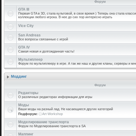
Форум
GTA III
Первая GTA в 3D, стала культовой, в свое время ) Теперь она стала класс
коллекции любого игрока. В нее до сих пор интересно играть
Vice City
San Andreas
Все вопросы связанные с игрой
GTA IV
Самая новая и долгожданная часть!
Мультиплеер
Форум по мультиплееру в игре. А так же наш и другие кланы, серверы и мн
Моддинг
Форум
Редакторы
О различных редакторах информации для игры
Моды
Ваши моды на разный лад. Не касающиеся других категорий
Подфорум:
Art-Workshop
Моделирование транспорта
Форум по Моделированию транспорта в SA
Маппинг