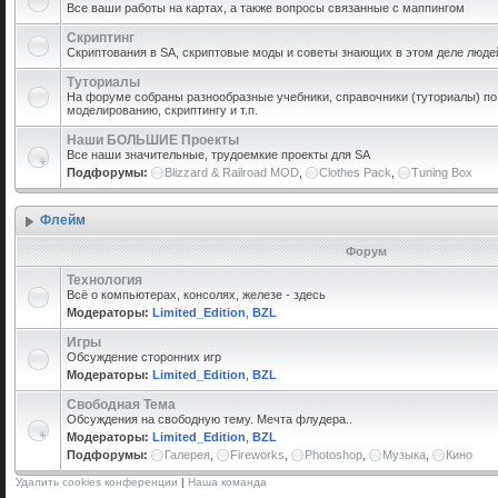
Все ваши работы на картах, а также вопросы связанные с маппингом
Скриптинг
Скриптования в SA, скриптовые моды и советы знающих в этом деле люде
Туториалы
На форуме собраны разнообразные учебники, справочники (туториалы) по 
моделированию, скриптингу и т.п.
Наши БОЛЬШИЕ Проекты
Все наши значительные, трудоемкие проекты для SA
Подфорумы:
Blizzard & Railroad MOD
,
Clothes Pack
,
Tuning Box
Флейм
Форум
Технология
Всё о компьютерах, консолях, железе - здесь
Модераторы:
Limited_Edition
,
BZL
Игры
Обсуждение сторонних игр
Модераторы:
Limited_Edition
,
BZL
Свободная Тема
Обсуждения на свободную тему. Мечта флудера..
Модераторы:
Limited_Edition
,
BZL
Подфорумы:
Галерея
,
Fireworks
,
Photoshop
,
Музыка
,
Кино
Удалить cookies конференции
|
Наша команда