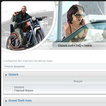
Gtalark.com
•
FAQ
•
Поиск
Сообщения без ответов
|
Активные темы
Список форумов
Gtalark
Форум
Gtalark
Главный Форум
Grand Theft Auto