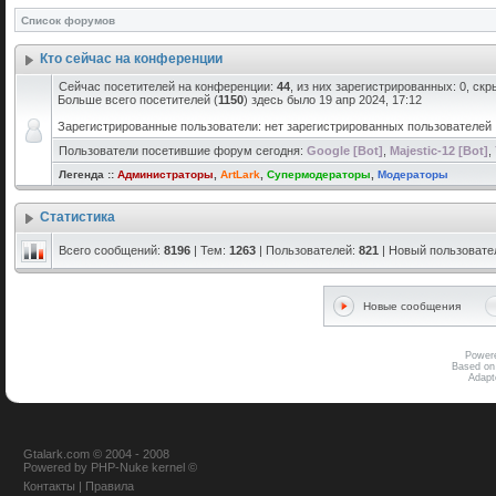
Список форумов
Кто сейчас на конференции
Сейчас посетителей на конференции:
44
, из них зарегистрированных: 0, скр
Больше всего посетителей (
1150
) здесь было 19 апр 2024, 17:12
Зарегистрированные пользователи: нет зарегистрированных пользователей
Пользователи посетившие форум сегодня:
Google [Bot]
,
Majestic-12 [Bot]
,
Легенда ::
Администраторы
,
ArtLark
,
Супермодераторы
,
Модераторы
Статистика
Всего сообщений:
8196
| Тем:
1263
| Пользователей:
821
| Новый пользовате
Новые сообщения
Power
Based on
Adap
Gtalark.com © 2004 - 2008
Powered
by
PHP-Nuke
kernel
©
Контакты
|
Правила