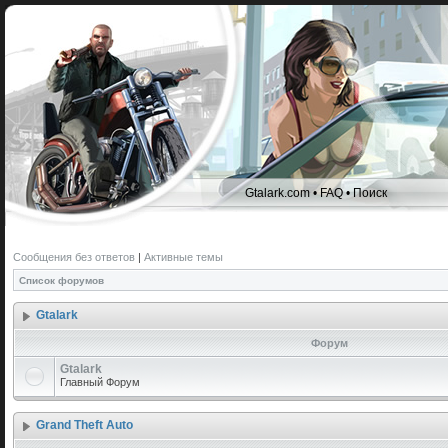
Gtalark.com
•
FAQ
•
Поиск
Сообщения без ответов
|
Активные темы
Список форумов
Gtalark
Форум
Gtalark
Главный Форум
Grand Theft Auto