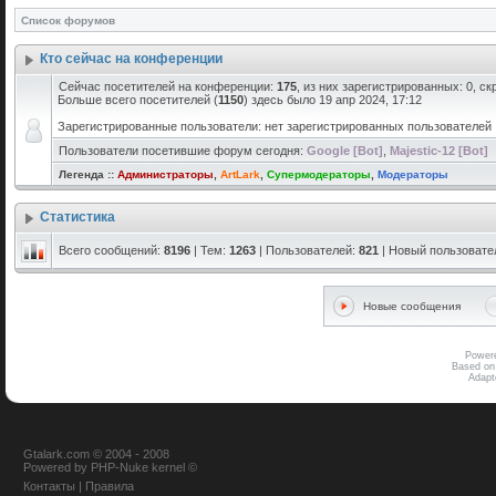
Список форумов
Кто сейчас на конференции
Сейчас посетителей на конференции:
175
, из них зарегистрированных: 0, с
Больше всего посетителей (
1150
) здесь было 19 апр 2024, 17:12
Зарегистрированные пользователи: нет зарегистрированных пользователей
Пользователи посетившие форум сегодня:
Google [Bot]
,
Majestic-12 [Bot]
Легенда ::
Администраторы
,
ArtLark
,
Супермодераторы
,
Модераторы
Статистика
Всего сообщений:
8196
| Тем:
1263
| Пользователей:
821
| Новый пользовате
Новые сообщения
Power
Based on
Adap
Gtalark.com © 2004 - 2008
Powered
by
PHP-Nuke
kernel
©
Контакты
|
Правила