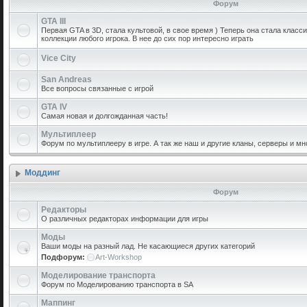
Форум
GTA III
Первая GTA в 3D, стала культовой, в свое время ) Теперь она стала класс
коллекции любого игрока. В нее до сих пор интересно играть
Vice City
San Andreas
Все вопросы связанные с игрой
GTA IV
Самая новая и долгожданная часть!
Мультиплеер
Форум по мультиплееру в игре. А так же наш и другие кланы, серверы и мн
Моддинг
Форум
Редакторы
О различных редакторах информации для игры
Моды
Ваши моды на разный лад. Не касающиеся других категорий
Подфорум:
Art-Workshop
Моделирование транспорта
Форум по Моделированию транспорта в SA
Маппинг