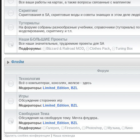
Все ваши работы на картах, а также вопросы связанные с маппингом
Скриптинг
Скриптования в SA, скриптовые моды и советы знающих в этом деле люде
Туториалы
На форуме собраны разнообразные учебники, справочники (туториалы) по 
моделированию, скриптингу и т.п.
Наши БОЛЬШИЕ Проекты
Все наши значительные, трудоемкие проекты для SA
Подфорумы:
Blizzard & Railroad MOD
,
Clothes Pack
,
Tuning Box
Флейм
Форум
Технология
Всё о компьютерах, консолях, железе - здесь
Модераторы:
Limited_Edition
,
BZL
Игры
Обсуждение сторонних игр
Модераторы:
Limited_Edition
,
BZL
Свободная Тема
Обсуждения на свободную тему. Мечта флудера..
Модераторы:
Limited_Edition
,
BZL
Подфорумы:
Галерея
,
Fireworks
,
Photoshop
,
Музыка
,
Кино
Удалить cookies конференции
|
Наша команда