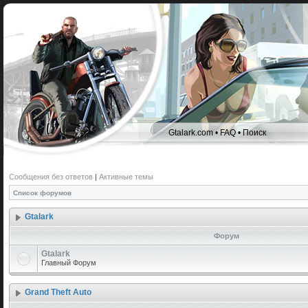
Gtalark.com
•
FAQ
•
Поиск
Сообщения без ответов
|
Активные темы
Список форумов
Gtalark
Форум
Gtalark
Главный Форум
Grand Theft Auto