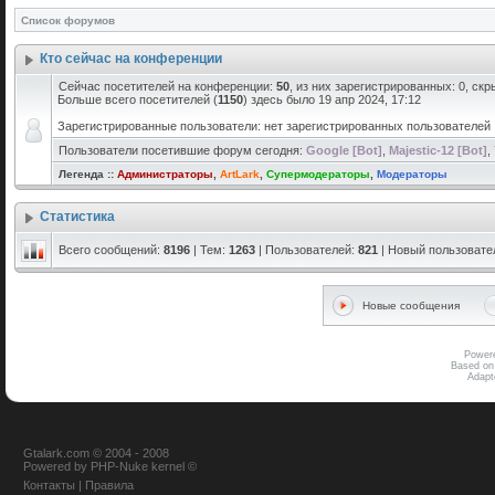
Список форумов
Кто сейчас на конференции
Сейчас посетителей на конференции:
50
, из них зарегистрированных: 0, скр
Больше всего посетителей (
1150
) здесь было 19 апр 2024, 17:12
Зарегистрированные пользователи: нет зарегистрированных пользователей
Пользователи посетившие форум сегодня:
Google [Bot]
,
Majestic-12 [Bot]
,
Легенда ::
Администраторы
,
ArtLark
,
Супермодераторы
,
Модераторы
Статистика
Всего сообщений:
8196
| Тем:
1263
| Пользователей:
821
| Новый пользовате
Новые сообщения
Power
Based on
Adap
Gtalark.com © 2004 - 2008
Powered
by
PHP-Nuke
kernel
©
Контакты
|
Правила