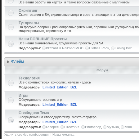
Все ваши работы на картах, а также вопросы связанные с маппингом
Скриптинг
Скриптования в SA, скриптовые моды и советы знающих в этом деле люде
Туториалы
На форуме собраны разнообразные учебники, справочники (туториалы) по 
моделированию, скриптингу и т.п.
Наши БОЛЬШИЕ Проекты
Все наши значительные, трудоемкие проекты для SA
Подфорумы:
Blizzard & Railroad MOD
,
Clothes Pack
,
Tuning Box
Флейм
Форум
Технология
Всё о компьютерах, консолях, железе - здесь
Модераторы:
Limited_Edition
,
BZL
Игры
Обсуждение сторонних игр
Модераторы:
Limited_Edition
,
BZL
Свободная Тема
Обсуждения на свободную тему. Мечта флудера..
Модераторы:
Limited_Edition
,
BZL
Подфорумы:
Галерея
,
Fireworks
,
Photoshop
,
Музыка
,
Кино
Удалить cookies конференции
|
Наша команда