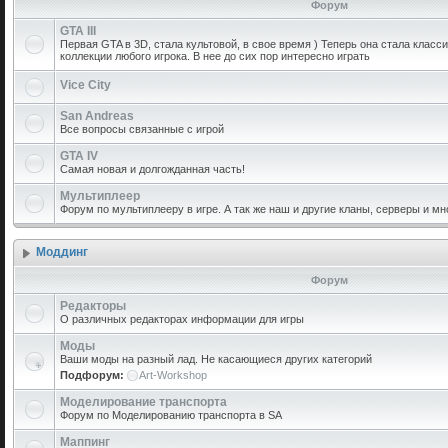
Форум
GTA III
Первая GTA в 3D, стала культовой, в свое время ) Теперь она стала класс
коллекции любого игрока. В нее до сих пор интересно играть
Vice City
San Andreas
Все вопросы связанные с игрой
GTA IV
Самая новая и долгожданная часть!
Мультиплеер
Форум по мультиплееру в игре. А так же наш и другие кланы, серверы и мн
Моддинг
Форум
Редакторы
О различных редакторах информации для игры
Моды
Ваши моды на разный лад. Не касающиеся других категорий
Подфорум:
Art-Workshop
Моделирование транспорта
Форум по Моделированию транспорта в SA
Маппинг