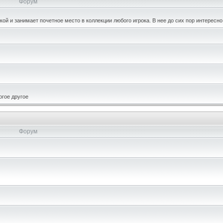
Форум
кой и занимает почетное место в коллекции любого игрока. В нее до сих пор интересно
огое другое
Форум