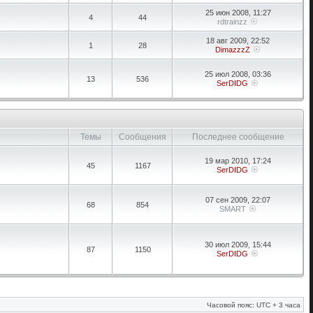
25 июн 2008, 11:27
4
44
rdtrainzz
18 авг 2009, 22:52
1
28
DimazzzZ
25 июл 2008, 03:36
13
536
SerDIDG
Темы
Сообщения
Последнее сообщение
19 мар 2010, 17:24
45
1167
SerDIDG
07 сен 2009, 22:07
68
854
SMART
30 июл 2009, 15:44
87
1150
SerDIDG
Часовой пояс: UTC + 3 часа