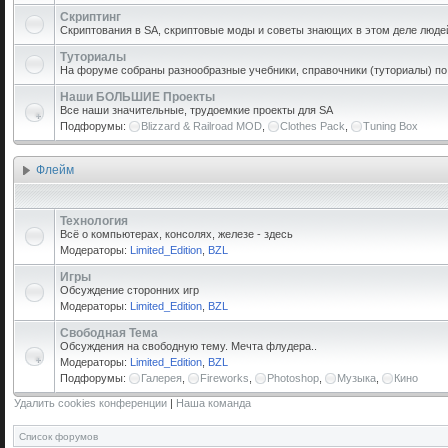
Скриптинг
Скриптования в SA, скриптовые моды и советы знающих в этом деле люде
Туториалы
На форуме собраны разнообразные учебники, справочники (туториалы) по р
Наши БОЛЬШИЕ Проекты
Все наши значительные, трудоемкие проекты для SA
Подфорумы:
Blizzard & Railroad MOD
,
Clothes Pack
,
Tuning Box
Флейм
Технология
Всё о компьютерах, консолях, железе - здесь
Модераторы:
Limited_Edition
,
BZL
Игры
Обсуждение сторонних игр
Модераторы:
Limited_Edition
,
BZL
Свободная Тема
Обсуждения на свободную тему. Мечта флудера..
Модераторы:
Limited_Edition
,
BZL
Подфорумы:
Галерея
,
Fireworks
,
Photoshop
,
Музыка
,
Кино
Удалить cookies конференции
|
Наша команда
Список форумов