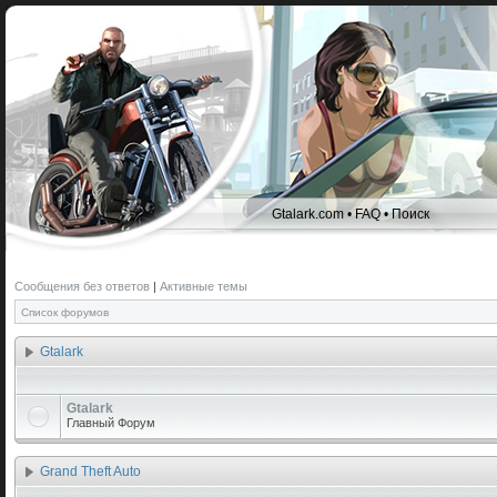
Gtalark.com
•
FAQ
•
Поиск
Сообщения без ответов
|
Активные темы
Список форумов
Gtalark
Gtalark
Главный Форум
Grand Theft Auto