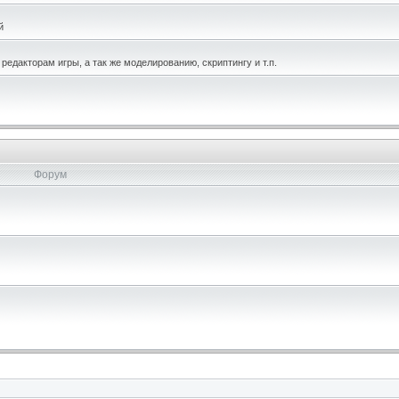
й
едакторам игры, а так же моделированию, скриптингу и т.п.
Форум