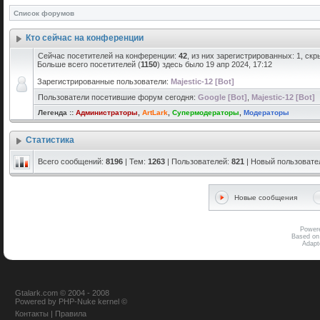
Список форумов
Кто сейчас на конференции
Сейчас посетителей на конференции:
42
, из них зарегистрированных: 1, скр
Больше всего посетителей (
1150
) здесь было 19 апр 2024, 17:12
Зарегистрированные пользователи:
Majestic-12 [Bot]
Пользователи посетившие форум сегодня:
Google [Bot]
,
Majestic-12 [Bot]
Легенда ::
Администраторы
,
ArtLark
,
Супермодераторы
,
Модераторы
Статистика
Всего сообщений:
8196
| Тем:
1263
| Пользователей:
821
| Новый пользовате
Новые сообщения
Power
Based on
Adap
Gtalark.com © 2004 - 2008
Powered
by
PHP-Nuke
kernel
©
Контакты
|
Правила