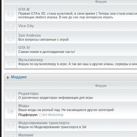
Форум
GTA III
Первая GTA в 3D, стала культовой, в свое время ) Теперь она стала класс
коллекции любого игрока. В нее до сих пор интересно играть
Vice City
San Andreas
Все вопросы связанные с игрой
GTA IV
Самая новая и долгожданная часть!
Мультиплеер
Форум по мультиплееру в игре. А так же наш и другие кланы, серверы и мн
Моддинг
Форум
Редакторы
О различных редакторах информации для игры
Моды
Ваши моды на разный лад. Не касающиеся других категорий
Подфорум:
Art-Workshop
Моделирование транспорта
Форум по Моделированию транспорта в SA
Маппинг