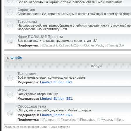
Все ваши работы на картах, а также вопросы связанные с маппингом
Скриптинг
Скриптования в SA, скриптовые моды и советы знающих в этом деле люде
Туториалы
На форуме собраны разнообразные учебники, справочники (туториалы) по 
моделированию, скриптингу и т.п.
Наши БОЛЬШИЕ Проекты
Все наши значительные, трудоемкие проекты для SA
Подфорумы:
Blizzard & Railroad MOD
,
Clothes Pack
,
Tuning Box
Флейм
Форум
Технология
Всё о компьютерах, консолях, железе - здесь
Модераторы:
Limited_Edition
,
BZL
Игры
Обсуждение сторонних игр
Модераторы:
Limited_Edition
,
BZL
Свободная Тема
Обсуждения на свободную тему. Мечта флудера..
Модераторы:
Limited_Edition
,
BZL
Подфорумы:
Галерея
,
Fireworks
,
Photoshop
,
Музыка
,
Кино
Удалить cookies конференции
|
Наша команда