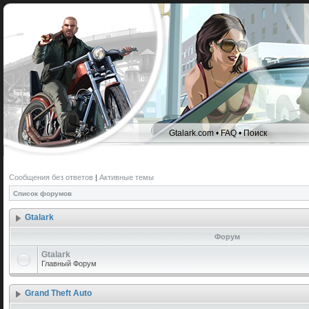
Gtalark.com
•
FAQ
•
Поиск
Сообщения без ответов
|
Активные темы
Список форумов
Gtalark
Форум
Gtalark
Главный Форум
Grand Theft Auto