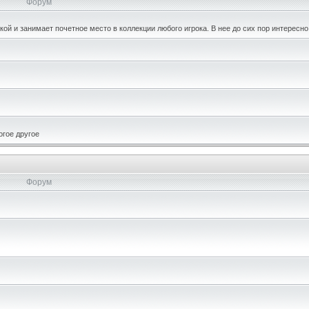
Форум
кой и занимает почетное место в коллекции любого игрока. В нее до сих пор интересно
огое другое
Форум