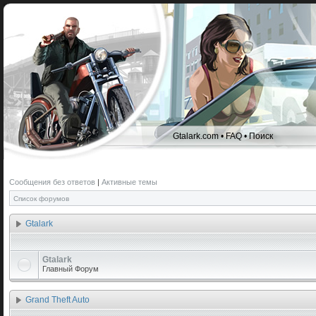
Gtalark.com
•
FAQ
•
Поиск
Сообщения без ответов
|
Активные темы
Список форумов
Gtalark
Gtalark
Главный Форум
Grand Theft Auto