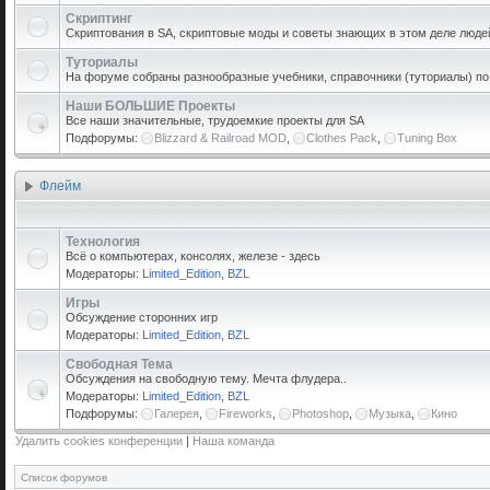
Скриптинг
Скриптования в SA, скриптовые моды и советы знающих в этом деле люде
Туториалы
На форуме собраны разнообразные учебники, справочники (туториалы) по р
Наши БОЛЬШИЕ Проекты
Все наши значительные, трудоемкие проекты для SA
Подфорумы:
Blizzard & Railroad MOD
,
Clothes Pack
,
Tuning Box
Флейм
Технология
Всё о компьютерах, консолях, железе - здесь
Модераторы:
Limited_Edition
,
BZL
Игры
Обсуждение сторонних игр
Модераторы:
Limited_Edition
,
BZL
Свободная Тема
Обсуждения на свободную тему. Мечта флудера..
Модераторы:
Limited_Edition
,
BZL
Подфорумы:
Галерея
,
Fireworks
,
Photoshop
,
Музыка
,
Кино
Удалить cookies конференции
|
Наша команда
Список форумов