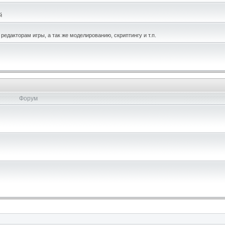
й
едакторам игры, а так же моделированию, скриптингу и т.п.
Форум