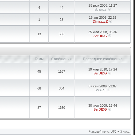
25 июн 2008, 11:27
4
44
rdtrainzz
18 авг 2009, 22:52
1
28
DimazzzZ
25 июл 2008, 03:36
13
536
SerDIDG
Темы
Сообщения
Последнее сообщение
19 мар 2010, 17:24
45
1167
SerDIDG
07 сен 2009, 22:07
68
854
SMART
30 июл 2009, 15:44
87
1150
SerDIDG
Часовой пояс: UTC + 3 часа