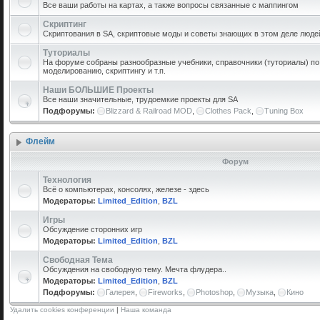
Все ваши работы на картах, а также вопросы связанные с маппингом
Скриптинг
Скриптования в SA, скриптовые моды и советы знающих в этом деле люде
Туториалы
На форуме собраны разнообразные учебники, справочники (туториалы) по 
моделированию, скриптингу и т.п.
Наши БОЛЬШИЕ Проекты
Все наши значительные, трудоемкие проекты для SA
Подфорумы:
Blizzard & Railroad MOD
,
Clothes Pack
,
Tuning Box
Флейм
Форум
Технология
Всё о компьютерах, консолях, железе - здесь
Модераторы:
Limited_Edition
,
BZL
Игры
Обсуждение сторонних игр
Модераторы:
Limited_Edition
,
BZL
Свободная Тема
Обсуждения на свободную тему. Мечта флудера..
Модераторы:
Limited_Edition
,
BZL
Подфорумы:
Галерея
,
Fireworks
,
Photoshop
,
Музыка
,
Кино
Удалить cookies конференции
|
Наша команда