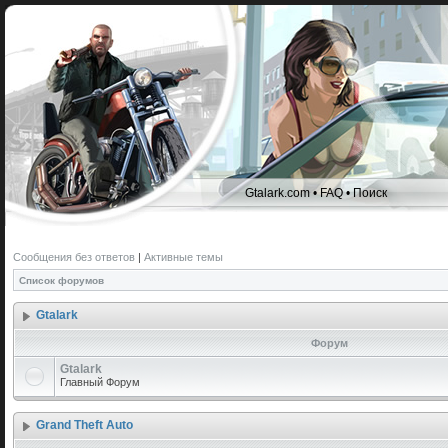
Gtalark.com
•
FAQ
•
Поиск
Сообщения без ответов
|
Активные темы
Список форумов
Gtalark
Форум
Gtalark
Главный Форум
Grand Theft Auto