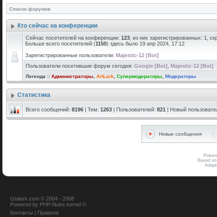
Список форумов
Кто сейчас на конференции
Сейчас посетителей на конференции:
123
, из них зарегистрированных: 1, с
Больше всего посетителей (
1150
) здесь было 19 апр 2024, 17:12
Зарегистрированные пользователи:
Majestic-12 [Bot]
Пользователи посетившие форум сегодня:
Google [Bot]
,
Majestic-12 [Bot]
Легенда ::
Администраторы
,
ArtLark
,
Супермодераторы
,
Модераторы
Статистика
Всего сообщений:
8196
| Тем:
1263
| Пользователей:
821
| Новый пользовате
Новые сообщения
Power
Based on
Adap
Gtalark.com © 2004 - 2008
Powered
by
PHP-Nuke
kernel
©
Контакты
|
Правила