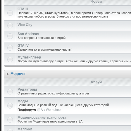
Форум
GTA III
Первая GTA в 3D, стала культовой, в свое время ) Теперь она стала класс
коллекции любого игрока. В нее до сих пор интересно играть
Vice City
San Andreas
Все вопросы связанные с игрой
GTA IV
Самая новая и долгожданная часть!
Мультиплеер
Форум по мультиплееру в игре. А так же наш и другие кланы, серверы и мн
Моддинг
Форум
Редакторы
О различных редакторах информации для игры
Моды
Ваши моды на разный лад. Не касающиеся других категорий
Подфорум:
Art-Workshop
Моделирование транспорта
Форум по Моделированию транспорта в SA
Маппинг