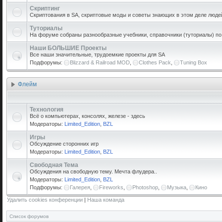
Скриптинг
Скриптования в SA, скриптовые моды и советы знающих в этом деле люде
Туториалы
На форуме собраны разнообразные учебники, справочники (туториалы) по р
Наши БОЛЬШИЕ Проекты
Все наши значительные, трудоемкие проекты для SA
Подфорумы:
Blizzard & Railroad MOD
,
Clothes Pack
,
Tuning Box
Флейм
Технология
Всё о компьютерах, консолях, железе - здесь
Модераторы:
Limited_Edition
,
BZL
Игры
Обсуждение сторонних игр
Модераторы:
Limited_Edition
,
BZL
Свободная Тема
Обсуждения на свободную тему. Мечта флудера..
Модераторы:
Limited_Edition
,
BZL
Подфорумы:
Галерея
,
Fireworks
,
Photoshop
,
Музыка
,
Кино
Удалить cookies конференции
|
Наша команда
Список форумов