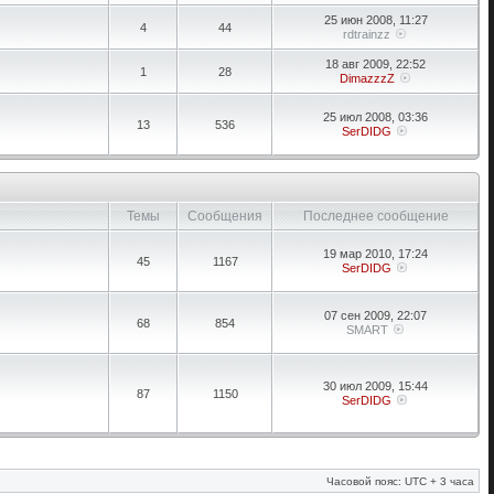
25 июн 2008, 11:27
4
44
rdtrainzz
18 авг 2009, 22:52
1
28
DimazzzZ
25 июл 2008, 03:36
13
536
SerDIDG
Темы
Сообщения
Последнее сообщение
19 мар 2010, 17:24
45
1167
SerDIDG
07 сен 2009, 22:07
68
854
SMART
30 июл 2009, 15:44
87
1150
SerDIDG
Часовой пояс: UTC + 3 часа