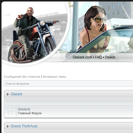
Gtalark.com
•
FAQ
•
Поиск
Сообщения без ответов
|
Активные темы
Список форумов
Gtalark
Gtalark
Главный Форум
Grand Theft Auto