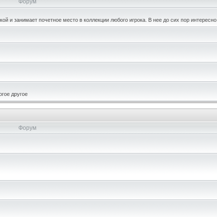
Форум
кой и занимает почетное место в коллекции любого игрока. В нее до сих пор интересно
огое другое
Форум