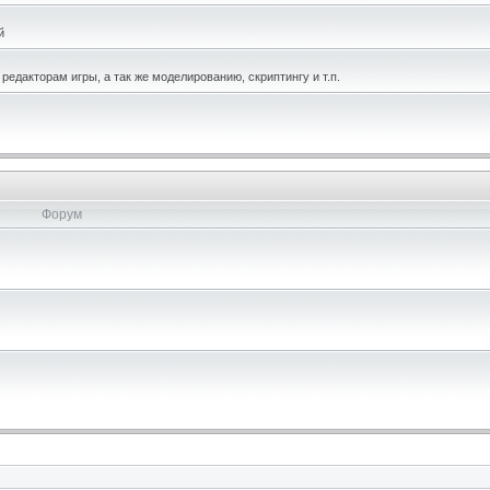
й
едакторам игры, а так же моделированию, скриптингу и т.п.
Форум