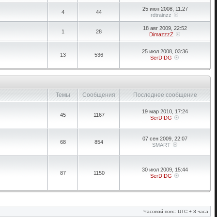
25 июн 2008, 11:27
4
44
rdtrainzz
18 авг 2009, 22:52
1
28
DimazzzZ
25 июл 2008, 03:36
13
536
SerDIDG
Темы
Сообщения
Последнее сообщение
19 мар 2010, 17:24
45
1167
SerDIDG
07 сен 2009, 22:07
68
854
SMART
30 июл 2009, 15:44
87
1150
SerDIDG
Часовой пояс: UTC + 3 часа