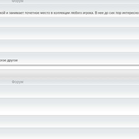
Форум
кой и занимает почетное место в коллекции любого игрока. В нее до сих пор интересно
огое другое
Форум