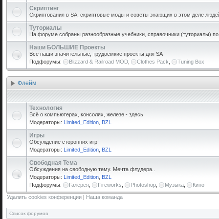
Скриптинг
Скриптования в SA, скриптовые моды и советы знающих в этом деле люде
Туториалы
На форуме собраны разнообразные учебники, справочники (туториалы) по р
Наши БОЛЬШИЕ Проекты
Все наши значительные, трудоемкие проекты для SA
Подфорумы:
Blizzard & Railroad MOD
,
Clothes Pack
,
Tuning Box
Флейм
Технология
Всё о компьютерах, консолях, железе - здесь
Модераторы:
Limited_Edition
,
BZL
Игры
Обсуждение сторонних игр
Модераторы:
Limited_Edition
,
BZL
Свободная Тема
Обсуждения на свободную тему. Мечта флудера..
Модераторы:
Limited_Edition
,
BZL
Подфорумы:
Галерея
,
Fireworks
,
Photoshop
,
Музыка
,
Кино
Удалить cookies конференции
|
Наша команда
Список форумов