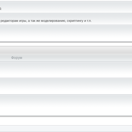
й
едакторам игры, а так же моделированию, скриптингу и т.п.
Форум