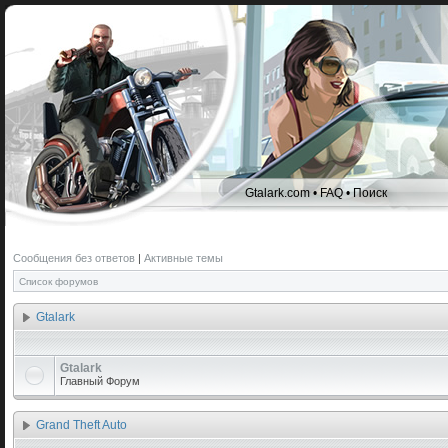
Gtalark.com
•
FAQ
•
Поиск
Сообщения без ответов
|
Активные темы
Список форумов
Gtalark
Gtalark
Главный Форум
Grand Theft Auto