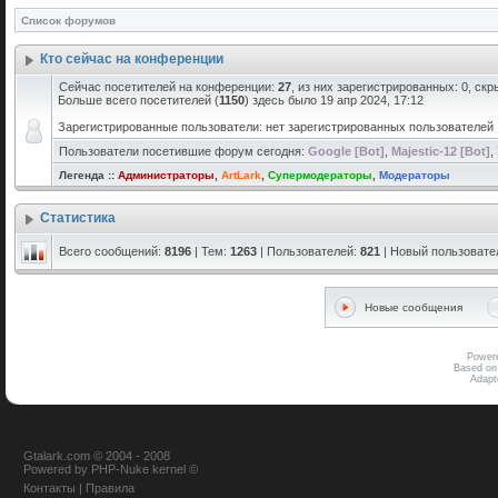
Список форумов
Кто сейчас на конференции
Сейчас посетителей на конференции:
27
, из них зарегистрированных: 0, скр
Больше всего посетителей (
1150
) здесь было 19 апр 2024, 17:12
Зарегистрированные пользователи: нет зарегистрированных пользователей
Пользователи посетившие форум сегодня:
Google [Bot]
,
Majestic-12 [Bot]
,
Легенда ::
Администраторы
,
ArtLark
,
Супермодераторы
,
Модераторы
Статистика
Всего сообщений:
8196
| Тем:
1263
| Пользователей:
821
| Новый пользовате
Новые сообщения
Power
Based on
Adap
Gtalark.com © 2004 - 2008
Powered
by
PHP-Nuke
kernel
©
Контакты
|
Правила