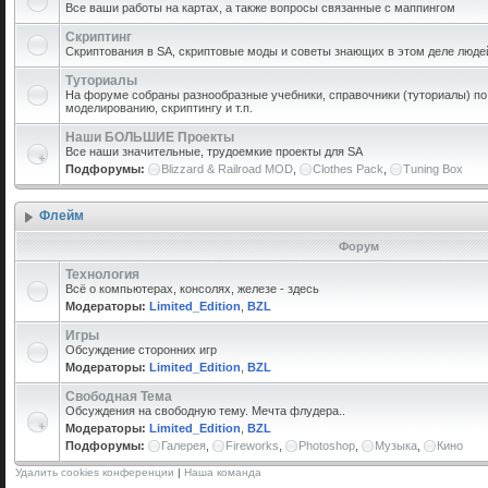
Все ваши работы на картах, а также вопросы связанные с маппингом
Скриптинг
Скриптования в SA, скриптовые моды и советы знающих в этом деле люде
Туториалы
На форуме собраны разнообразные учебники, справочники (туториалы) по 
моделированию, скриптингу и т.п.
Наши БОЛЬШИЕ Проекты
Все наши значительные, трудоемкие проекты для SA
Подфорумы:
Blizzard & Railroad MOD
,
Clothes Pack
,
Tuning Box
Флейм
Форум
Технология
Всё о компьютерах, консолях, железе - здесь
Модераторы:
Limited_Edition
,
BZL
Игры
Обсуждение сторонних игр
Модераторы:
Limited_Edition
,
BZL
Свободная Тема
Обсуждения на свободную тему. Мечта флудера..
Модераторы:
Limited_Edition
,
BZL
Подфорумы:
Галерея
,
Fireworks
,
Photoshop
,
Музыка
,
Кино
Удалить cookies конференции
|
Наша команда