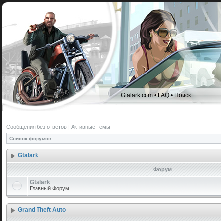
Gtalark.com
•
FAQ
•
Поиск
Сообщения без ответов
|
Активные темы
Список форумов
Gtalark
Форум
Gtalark
Главный Форум
Grand Theft Auto