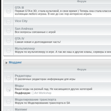
Форум
GTA III
Первая GTA в 3D, стала культовой, в свое время ) Теперь она стала класс
коллекции любого игрока. В нее до сих пор интересно играть
Vice City
San Andreas
Все вопросы связанные с игрой
GTA IV
Самая новая и долгожданная часть!
Мультиплеер
Форум по мультиплееру в игре. А так же наш и другие кланы, серверы и мн
Моддинг
Форум
Редакторы
О различных редакторах информации для игры
Моды
Ваши моды на разный лад. Не касающиеся других категорий
Подфорум:
Art-Workshop
Моделирование транспорта
Форум по Моделированию транспорта в SA
Маппинг