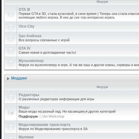
Форум
GTA III
Первая GTA в 3D, стала культовой, в свое время ) Теперь она стала класс
коллекции любого игрока. В нее до сих пор интересно играть
Vice City
San Andreas
Все вопросы связанные с игрой
GTA IV
Самая новая и долгожданная часть!
Мультиплеер
Форум по мультиплееру в игре. А так же наш и другие кланы, серверы и мн
Моддинг
Форум
Редакторы
О различных редакторах информации для игры
Моды
Ваши моды на разный лад. Не касающиеся других категорий
Подфорум:
Art-Workshop
Моделирование транспорта
Форум по Моделированию транспорта в SA
Маппинг