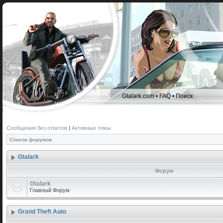
Gtalark.com
•
FAQ
•
Поиск
Сообщения без ответов
|
Активные темы
Список форумов
Gtalark
Форум
Gtalark
Главный Форум
Grand Theft Auto