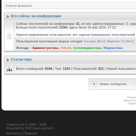
Список форумов
Кто сейчас на конференции
Сейчас посетителей на конференции:
31
, из них зарегистрированных: 0, скр
Больше всего посетителей (
1150
) здесь было 19 апр 2024, 17:12
Зарегистрированные пользователи: нет зарегистрированных пользователей
Пользователи посетившие форум сегодня:
Google [Bot]
,
Majestic-12 [Bot]
,
Легенда ::
Администраторы
,
ArtLark
,
Супермодераторы
,
Модераторы
Статистика
Всего сообщений:
8196
| Тем:
1263
| Пользователей:
821
| Новый пользовате
Новые сообщения
Power
Based on
Adap
Gtalark.com © 2004 - 2008
Powered
by
PHP-Nuke
kernel
©
Контакты
|
Правила