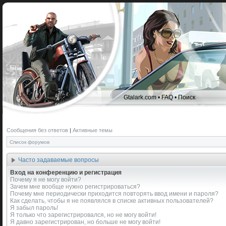
Gtalark.com
•
FAQ
•
Поиск
Сообщения без ответов
|
Активные темы
Список форумов
Часто задаваемые вопросы
Вход на конференцию и регистрация
Почему я не могу войти?
Зачем мне вообще нужно регистрироваться?
Почему мне периодически приходится повторять ввод имени и пароля?
Как сделать, чтобы я не появлялся в списке активных пользователей?
Я забыл пароль!
Я только что зарегистрировался, но не могу войти!
Я давно зарегистрирован, но больше не могу войти!