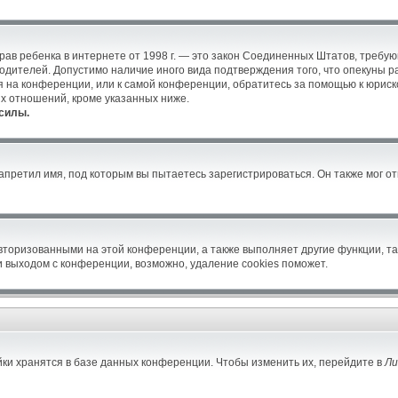
ых прав ребенка в интернете от 1998 г. — это закон Соединенных Штатов, тре
родителей. Допустимо наличие иного вида подтверждения того, что опекун
уся на конференции, или к самой конференции, обратитесь за помощью к юрис
х отношений, кроме указанных ниже.
силы.
претил имя, под которым вы пытаетесь зарегистрироваться. Он также мог о
авторизованными на этой конференции, а также выполняет другие функции, т
 выходом с конференции, возможно, удаление cookies поможет.
ки хранятся в базе данных конференции. Чтобы изменить их, перейдите в
Ли