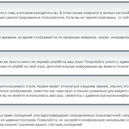
 к тому, в котором находитесь вы. В этом случае измените в личных настройка
олько зарегистрированные пользователи. Если вы не зарегистрированы, то сей
го времени, но время отображается по-прежнему неверное, значит, неправил
и же просто никто не перевёл phpBB на ваш язык. Попробуйте узнать у адм
перевести phpBB на свой язык. Дополнительную информацию вы можете получи
используемого стиля, первое может относиться к вашему званию, обычно это 
упное изображение, известно как «аватара» и обычно уникальна для каждого
Если вы не можете использовать аватары, свяжитесь с администратором конфе
ых вами сообщений, или идентифицируют определенных пользователей: нап
 её администратором. Пожалуйста, не засоряйте конференцию ненужными соо
р понизят значение вашего счётчика сообщений.