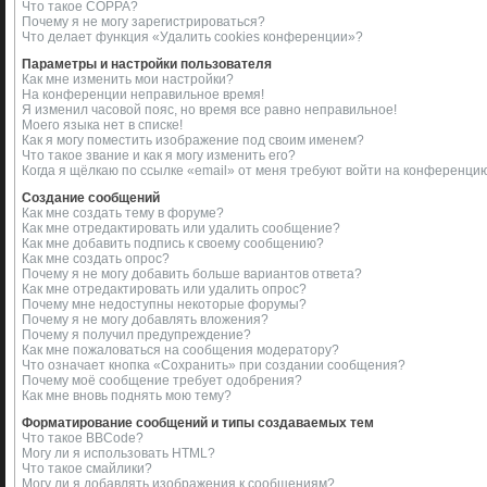
Что такое COPPA?
Почему я не могу зарегистрироваться?
Что делает функция «Удалить cookies конференции»?
Параметры и настройки пользователя
Как мне изменить мои настройки?
На конференции неправильное время!
Я изменил часовой пояс, но время все равно неправильное!
Моего языка нет в списке!
Как я могу поместить изображение под своим именем?
Что такое звание и как я могу изменить его?
Когда я щёлкаю по ссылке «email» от меня требуют войти на конференци
Создание сообщений
Как мне создать тему в форуме?
Как мне отредактировать или удалить сообщение?
Как мне добавить подпись к своему сообщению?
Как мне создать опрос?
Почему я не могу добавить больше вариантов ответа?
Как мне отредактировать или удалить опрос?
Почему мне недоступны некоторые форумы?
Почему я не могу добавлять вложения?
Почему я получил предупреждение?
Как мне пожаловаться на сообщения модератору?
Что означает кнопка «Сохранить» при создании сообщения?
Почему моё сообщение требует одобрения?
Как мне вновь поднять мою тему?
Форматирование сообщений и типы создаваемых тем
Что такое BBCode?
Могу ли я использовать HTML?
Что такое смайлики?
Могу ли я добавлять изображения к сообщениям?