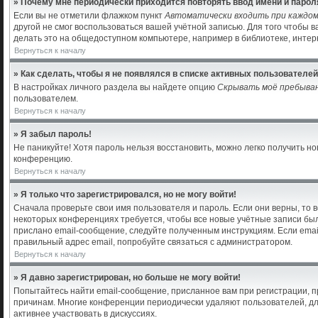
» Почему мне периодически приходится повторять ввод имени и парол
Если вы не отметили флажком пункт
Автоматически входить при каждо
другой не смог воспользоваться вашей учётной записью. Для того чтобы 
делать это на общедоступном компьютере, например в библиотеке, интерн
Вернуться к началу
» Как сделать, чтобы я не появлялся в списке активных пользователе
В настройках личного раздела вы найдете опцию
Скрывать моё пребыва
пользователем.
Вернуться к началу
» Я забыл пароль!
Не паникуйте! Хотя пароль нельзя восстановить, можно легко получить 
конференцию.
Вернуться к началу
» Я только что зарегистрировался, но не могу войти!
Сначала проверьте свои имя пользователя и пароль. Если они верны, то 
некоторых конференциях требуется, чтобы все новые учётные записи бы
прислано email-сообщение, следуйте полученным инструкциям. Если email
правильный адрес email, попробуйте связаться с администратором.
Вернуться к началу
» Я давно зарегистрирован, но больше не могу войти!
Попытайтесь найти email-сообщение, присланное вам при регистрации, пр
причинам. Многие конференции периодически удаляют пользователей, дл
активнее участвовать в дискуссиях.