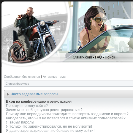
Gtalark.com
•
FAQ
•
Поиск
Сообщения без ответов
|
Активные темы
Список форумов
Часто задаваемые вопросы
Вход на конференцию и регистрация
Почему я не могу войти?
Зачем мне вообще нужно регистрироваться?
Почему мне периодически приходится повторять ввод имени и пароля?
Как сделать, чтобы я не появлялся в списке активных пользователей?
Я забыл пароль!
Я только что зарегистрировался, но не могу войти!
Я давно зарегистрирован, но больше не могу войти!