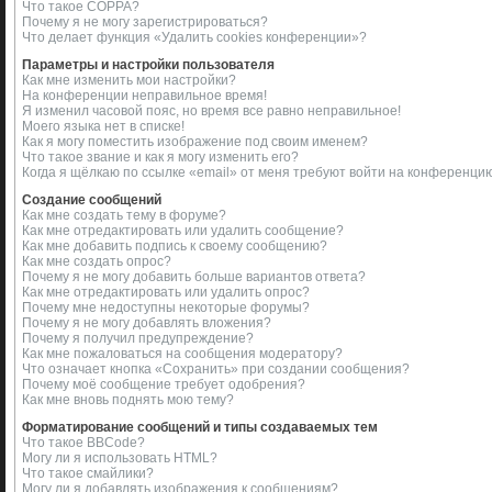
Что такое COPPA?
Почему я не могу зарегистрироваться?
Что делает функция «Удалить cookies конференции»?
Параметры и настройки пользователя
Как мне изменить мои настройки?
На конференции неправильное время!
Я изменил часовой пояс, но время все равно неправильное!
Моего языка нет в списке!
Как я могу поместить изображение под своим именем?
Что такое звание и как я могу изменить его?
Когда я щёлкаю по ссылке «email» от меня требуют войти на конференци
Создание сообщений
Как мне создать тему в форуме?
Как мне отредактировать или удалить сообщение?
Как мне добавить подпись к своему сообщению?
Как мне создать опрос?
Почему я не могу добавить больше вариантов ответа?
Как мне отредактировать или удалить опрос?
Почему мне недоступны некоторые форумы?
Почему я не могу добавлять вложения?
Почему я получил предупреждение?
Как мне пожаловаться на сообщения модератору?
Что означает кнопка «Сохранить» при создании сообщения?
Почему моё сообщение требует одобрения?
Как мне вновь поднять мою тему?
Форматирование сообщений и типы создаваемых тем
Что такое BBCode?
Могу ли я использовать HTML?
Что такое смайлики?
Могу ли я добавлять изображения к сообщениям?