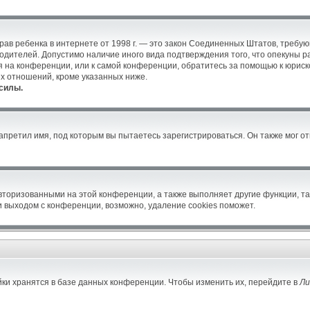
ых прав ребенка в интернете от 1998 г. — это закон Соединенных Штатов, тре
родителей. Допустимо наличие иного вида подтверждения того, что опекун
уся на конференции, или к самой конференции, обратитесь за помощью к юрис
х отношений, кроме указанных ниже.
силы.
претил имя, под которым вы пытаетесь зарегистрироваться. Он также мог о
авторизованными на этой конференции, а также выполняет другие функции, т
 выходом с конференции, возможно, удаление cookies поможет.
ки хранятся в базе данных конференции. Чтобы изменить их, перейдите в
Ли