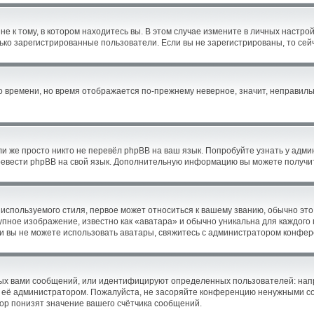
 к тому, в котором находитесь вы. В этом случае измените в личных настройка
олько зарегистрированные пользователи. Если вы не зарегистрированы, то сей
го времени, но время отображается по-прежнему неверное, значит, неправил
и же просто никто не перевёл phpBB на ваш язык. Попробуйте узнать у адм
перевести phpBB на свой язык. Дополнительную информацию вы можете получи
используемого стиля, первое может относиться к вашему званию, обычно это 
упное изображение, известно как «аватара» и обычно уникальна для каждого
Если вы не можете использовать аватары, свяжитесь с администратором конфе
ых вами сообщений, или идентифицируют определенных пользователей: нап
 её администратором. Пожалуйста, не засоряйте конференцию ненужными соо
р понизят значение вашего счётчика сообщений.