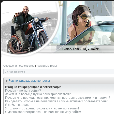
Gtalark.com
•
FAQ
•
Поиск
Сообщения без ответов
|
Активные темы
Список форумов
Часто задаваемые вопросы
Вход на конференцию и регистрация
Почему я не могу войти?
Зачем мне вообще нужно регистрироваться?
Почему мне периодически приходится повторять ввод имени и пароля?
Как сделать, чтобы я не появлялся в списке активных пользователей?
Я забыл пароль!
Я только что зарегистрировался, но не могу войти!
Я давно зарегистрирован, но больше не могу войти!