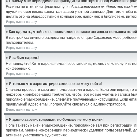
» Почему мне периодически приходится повторять ввод имени и парол
Если вы не отметили флажком пункт
Автоматически входить при каждо
другой не смог воспользоваться вашей учётной записью. Для того чтобы 
делать это на общедоступном компьютере, например в библиотеке, интерн
Вернуться к началу
» Как сделать, чтобы я не появлялся в списке активных пользователе
В настройках личного раздела вы найдете опцию
Скрывать моё пребыва
пользователем.
Вернуться к началу
» Я забыл пароль!
Не паникуйте! Хотя пароль нельзя восстановить, можно легко получить 
конференцию.
Вернуться к началу
» Я только что зарегистрировался, но не могу войти!
Сначала проверьте свои имя пользователя и пароль. Если они верны, то 
некоторых конференциях требуется, чтобы все новые учётные записи бы
прислано email-сообщение, следуйте полученным инструкциям. Если email
правильный адрес email, попробуйте связаться с администратором.
Вернуться к началу
» Я давно зарегистрирован, но больше не могу войти!
Попытайтесь найти email-сообщение, присланное вам при регистрации, пр
причинам. Многие конференции периодически удаляют пользователей, дл
активнее участвовать в дискуссиях.