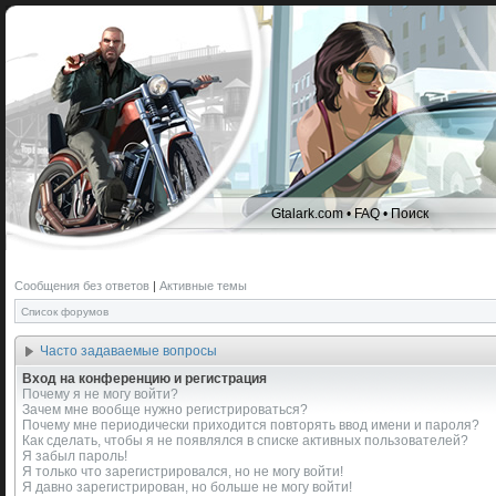
Gtalark.com
•
FAQ
•
Поиск
Сообщения без ответов
|
Активные темы
Список форумов
Часто задаваемые вопросы
Вход на конференцию и регистрация
Почему я не могу войти?
Зачем мне вообще нужно регистрироваться?
Почему мне периодически приходится повторять ввод имени и пароля?
Как сделать, чтобы я не появлялся в списке активных пользователей?
Я забыл пароль!
Я только что зарегистрировался, но не могу войти!
Я давно зарегистрирован, но больше не могу войти!