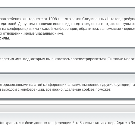
ых прав ребенка в интернете от 1998 г. — это закон Соединенных Штатов, тре
родителей. Допустимо наличие иного вида подтверждения того, что опекун
уся на конференции, или к самой конференции, обратитесь за помощью к юрис
х отношений, кроме указанных ниже.
силы.
претил имя, под которым вы пытаетесь зарегистрироваться. Он также мог о
авторизованными на этой конференции, а также выполняет другие функции, т
 выходом с конференции, возможно, удаление cookies поможет.
ки хранятся в базе данных конференции. Чтобы изменить их, перейдите в
Ли