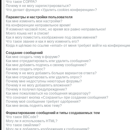
Что такое COPPA?
Почему я не могу зарегистрироваться?
Что делает функция «Удалить cookies конференции»?
Параметры и настройки пользователя
Как мне изменить мои настройки?
На конференции неправильное время!
Я изменил часовой пояс, но время все равно неправильное!
Моего языка нет в списке!
Как я могу поместить изображение под своим именем?
Что такое звание и как я могу изменить его?
Когда я щёлкаю по ссылке «email» от меня требуют войти на конференци
Создание сообщений
Как мне создать тему в форуме?
Как мне отредактировать или удалить сообщение?
Как мне добавить подпись к своему сообщению?
Как мне создать опрос?
Почему я не могу добавить больше вариантов ответа?
Как мне отредактировать или удалить опрос?
Почему мне недоступны некоторые форумы?
Почему я не могу добавлять вложения?
Почему я получил предупреждение?
Как мне пожаловаться на сообщения модератору?
Что означает кнопка «Сохранить» при создании сообщения?
Почему моё сообщение требует одобрения?
Как мне вновь поднять мою тему?
Форматирование сообщений и типы создаваемых тем
Что такое BBCode?
Могу ли я использовать HTML?
Что такое смайлики?
Могу ли я добавлять изображения к сообщениям?