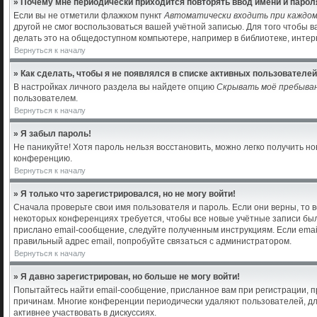
» Почему мне периодически приходится повторять ввод имени и парол
Если вы не отметили флажком пункт
Автоматически входить при каждо
другой не смог воспользоваться вашей учётной записью. Для того чтобы 
делать это на общедоступном компьютере, например в библиотеке, интерн
Вернуться к началу
» Как сделать, чтобы я не появлялся в списке активных пользователе
В настройках личного раздела вы найдете опцию
Скрывать моё пребыва
пользователем.
Вернуться к началу
» Я забыл пароль!
Не паникуйте! Хотя пароль нельзя восстановить, можно легко получить 
конференцию.
Вернуться к началу
» Я только что зарегистрировался, но не могу войти!
Сначала проверьте свои имя пользователя и пароль. Если они верны, то 
некоторых конференциях требуется, чтобы все новые учётные записи бы
прислано email-сообщение, следуйте полученным инструкциям. Если email
правильный адрес email, попробуйте связаться с администратором.
Вернуться к началу
» Я давно зарегистрирован, но больше не могу войти!
Попытайтесь найти email-сообщение, присланное вам при регистрации, пр
причинам. Многие конференции периодически удаляют пользователей, дл
активнее участвовать в дискуссиях.