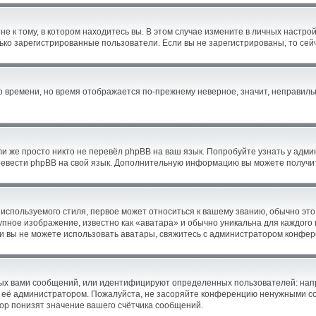
 к тому, в котором находитесь вы. В этом случае измените в личных настройка
олько зарегистрированные пользователи. Если вы не зарегистрированы, то сей
го времени, но время отображается по-прежнему неверное, значит, неправил
и же просто никто не перевёл phpBB на ваш язык. Попробуйте узнать у адм
перевести phpBB на свой язык. Дополнительную информацию вы можете получи
используемого стиля, первое может относиться к вашему званию, обычно это 
упное изображение, известно как «аватара» и обычно уникальна для каждого
Если вы не можете использовать аватары, свяжитесь с администратором конфе
ых вами сообщений, или идентифицируют определенных пользователей: нап
 её администратором. Пожалуйста, не засоряйте конференцию ненужными соо
р понизят значение вашего счётчика сообщений.